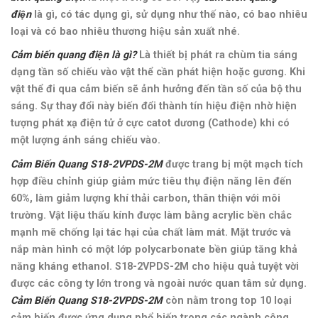
điện
là gì, có tác dụng gì, sử dụng như thế nào, có bao nhiêu
loại và có bao nhiêu thương hiệu sản xuất nhé.
Cảm biến quang điện là gì?
Là thiết bị phát ra chùm tia sáng
dạng tần số chiếu vào vật thể cần phát hiện hoặc gương. Khi
vật thể đi qua cảm biến sẽ ảnh hưởng đến tần số của bộ thu
sáng. Sự thay đổi này biến đổi thành tín hiệu điện nhờ hiện
tượng phát xạ điện tử ở cực catot dương (Cathode) khi có
một lượng ánh sáng chiếu vào.
Cảm Biến Quang S18-2VPDS-2M
được trang bị một mạch tích
hợp điều chỉnh giúp giảm mức tiêu thụ điện năng lên đến
60%, làm giảm lượng khí thải carbon, thân thiện với môi
trường. Vật liệu thấu kính được làm bằng acrylic bền chắc
mạnh mẽ chống lại tác hại của chất làm mát. Mặt trước và
nắp màn hình có một lớp polycarbonate bền giúp tăng khả
năng kháng ethanol. S18-2VPDS-2M
cho hiệu quả tuyệt vời
được các công ty lớn trong và ngoài nước quan tâm sử dụng.
Cảm Biến Quang S18-2VPDS-2M
còn nằm trong top 10 loại
cảm biến được ứng dụng phổ biến trong các ngành công