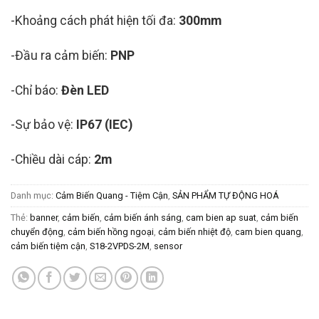
-Khoảng cách phát hiện tối đa:
300mm
-Đầu ra cảm biến:
PNP
-Chỉ báo:
Đèn LED
-Sự bảo vệ:
IP67 (IEC)
-Chiều dài cáp:
2m
Danh mục:
Cảm Biến Quang - Tiệm Cận
,
SẢN PHẨM TỰ ĐỘNG HOÁ
Thẻ:
banner
,
cảm biến
,
cảm biến ánh sáng
,
cam bien ap suat
,
cảm biến
chuyển động
,
cảm biến hồng ngoại
,
cảm biến nhiệt độ
,
cam bien quang
,
cảm biến tiệm cận
,
S18-2VPDS-2M
,
sensor