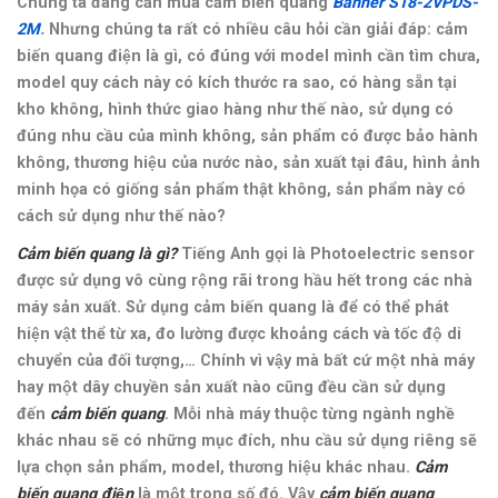
Chúng ta đang cần mua cảm biến quang
Banner S18-2VPDS-
2M
.
Nhưng chúng ta rất có nhiều câu hỏi cần giải đáp: cảm
biến quang điện là gì, có đúng với model mình cần tìm chưa,
model quy cách này có kích thước ra sao, có hàng sẵn tại
kho không, hình thức giao hàng như thế nào, sử dụng có
đúng nhu cầu của mình không, sản phẩm có được bảo hành
không, thương hiệu của nước nào, sản xuất tại đâu, hình ảnh
minh họa có giống sản phẩm thật không, sản phẩm này có
cách sử dụng như thế nào?
Cảm biến quang là gì?
Tiếng Anh gọi là Photoelectric sensor
được sử dụng vô cùng rộng rãi trong hầu hết trong các nhà
máy sản xuất. Sử dụng cảm biến quang là để có thể phát
hiện vật thể từ xa, đo lường được khoảng cách và tốc độ di
chuyển của đối tượng,… Chính vì vậy mà bất cứ một nhà máy
hay một dây chuyền sản xuất nào cũng đều cần sử dụng
đến
cảm biến quang
. Mỗi nhà máy thuộc từng ngành nghề
khác nhau sẽ có những mục đích, nhu cầu sử dụng riêng sẽ
lựa chọn sản phẩm, model, thương hiệu khác nhau.
Cảm
biến quang điện
là một trong số đó. Vậy
cảm biến quang