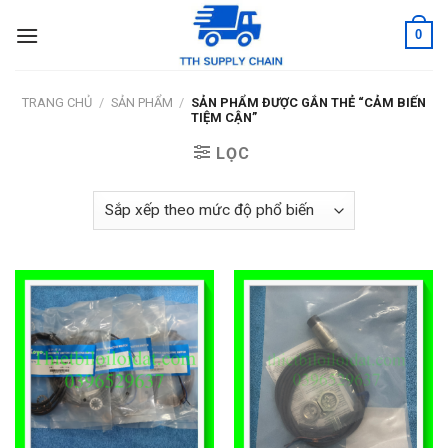
Skip
0
to
content
TRANG CHỦ
/
SẢN PHẨM
/
SẢN PHẨM ĐƯỢC GẮN THẺ “CẢM BIẾN
TIỆM CẬN”
LỌC