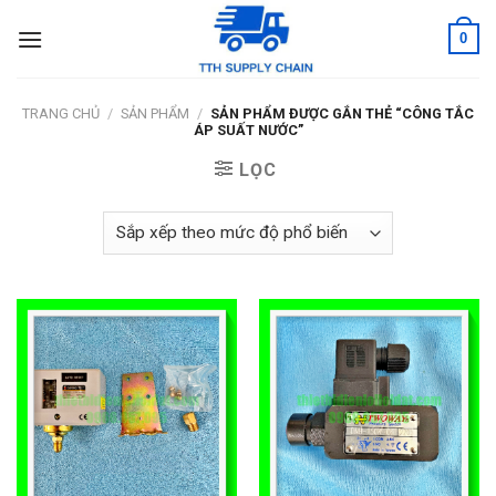
Skip
0
to
content
TRANG CHỦ
/
SẢN PHẨM
/
SẢN PHẨM ĐƯỢC GẮN THẺ “CÔNG TẮC
ÁP SUẤT NƯỚC”
LỌC