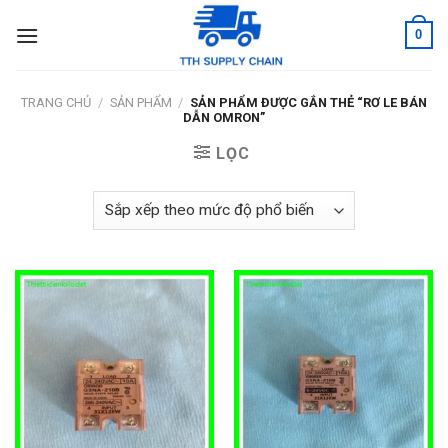
Skip
0
to
content
TRANG CHỦ
/
SẢN PHẨM
/
SẢN PHẨM ĐƯỢC GẮN THẺ “RƠ LE BÁN
DẪN OMRON”
LỌC