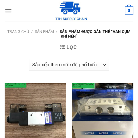
Skip
0
to
content
TRANG CHỦ
/
SẢN PHẨM
/
SẢN PHẨM ĐƯỢC GẮN THẺ “VAN CỤM
KHÍ NÉN”
LỌC