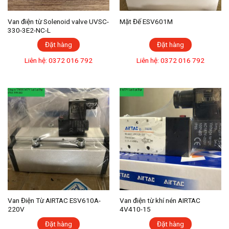
Van điện từ Solenoid valve UVSC-
Mặt Đế ESV601M
330-3E2-NC-L
Đặt hàng
Đặt hàng
Liên hệ: 0372 016 792
Liên hệ: 0372 016 792
Van Điện Từ AIRTAC ESV610A-
Van điện từ khí nén AIRTAC
220V
4V410-15
Đặt hàng
Đặt hàng