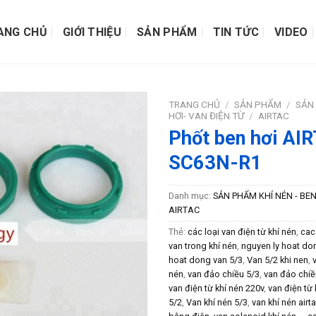
ANG CHỦ
GIỚI THIỆU
SẢN PHẨM
TIN TỨC
VIDEO
TRANG CHỦ
/
SẢN PHẨM
/
SẢN 
HƠI- VAN ĐIỆN TỪ
/
AIRTAC
Phốt ben hơi AI
SC63N-R1
Danh mục:
SẢN PHẨM KHÍ NÉN - BEN
AIRTAC
Thẻ:
các loại van điện từ khí nén
,
cac
van trong khí nén
,
nguyen ly hoat do
hoat dong van 5/3
,
Van 5/2 khi nen
,
nén
,
van đảo chiều 5/3
,
van đảo chiề
van điện từ khí nén 220v
,
van điện từ 
5/2
,
Van khí nén 5/3
,
van khí nén airt