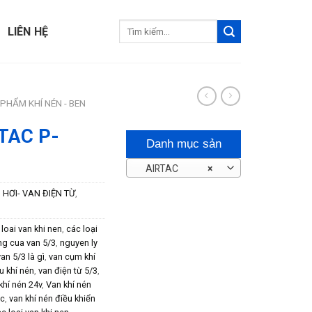
Tìm
LIÊN HỆ
kiếm:
PHẨM KHÍ NÉN - BEN
RTAC P-
Danh mục sản
AIRTAC
×
phẩm
 HƠI- VAN ĐIỆN TỪ
,
 loai van khi nen
,
các loại
ng cua van 5/3
,
nguyen ly
van 5/3 là gì
,
van cụm khí
u khí nén
,
van điện từ 5/3
,
khí nén 24v
,
Van khí nén
ac
,
van khí nén điều khiển