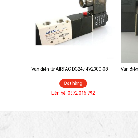
 22mm 10mm
Van điện từ AIRTAC DC24v 4V230C-08
Van điệ
Đặt hàng
792
Liên hệ: 0372 016 792