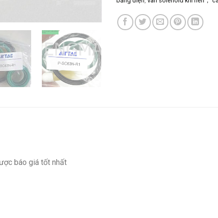
bằng điện
,
van solenoid khí nén， ca
ược báo giá tốt nhất