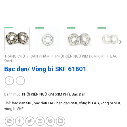
TRANG CHỦ
/
SẢN PHẨM
/
PHỐI KIỆN NGŨ KIM (KIM KHÍ)
/
BẠC
ĐẠN
Bạc đạn/ Vòng bi SKF 61801
Danh mục:
PHỐI KIỆN NGŨ KIM (KIM KHÍ)
,
Bạc Đạn
Thẻ:
bac dan SKF
,
bạc đạn FAG
,
bạc đạn NSK
,
vòng bi FAG
,
vòng bi NSK
,
vòng bi SKF