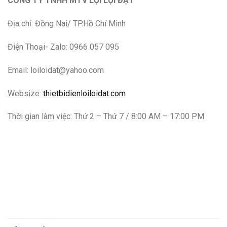
CÔNG TY TNHH MTV LỢI LỢI ĐẠT
Địa chỉ: Đồng Nai/ TP.Hồ Chí Minh
Điện Thoại- Zalo: 0966 057 095
Email: loiloidat@yahoo.com
Websize:
thietbidienloiloidat.com
Thời gian làm việc: Thứ 2 – Thứ 7 / 8:00 AM – 17:00 PM