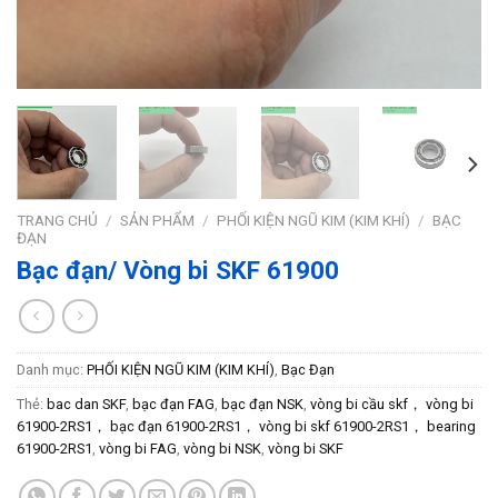
TRANG CHỦ
/
SẢN PHẨM
/
PHỐI KIỆN NGŨ KIM (KIM KHÍ)
/
BẠC
ĐẠN
Bạc đạn/ Vòng bi SKF 61900
Danh mục:
PHỐI KIỆN NGŨ KIM (KIM KHÍ)
,
Bạc Đạn
Thẻ:
bac dan SKF
,
bạc đạn FAG
,
bạc đạn NSK
,
vòng bi cầu skf， vòng bi
61900-2RS1， bạc đạn 61900-2RS1， vòng bi skf 61900-2RS1， bearing
61900-2RS1
,
vòng bi FAG
,
vòng bi NSK
,
vòng bi SKF