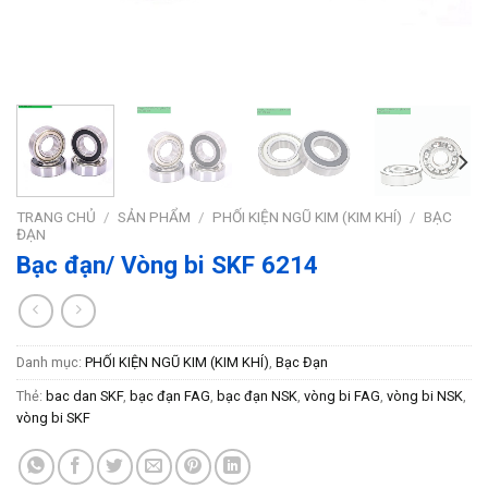
TRANG CHỦ
/
SẢN PHẨM
/
PHỐI KIỆN NGŨ KIM (KIM KHÍ)
/
BẠC
ĐẠN
Bạc đạn/ Vòng bi SKF 6214
Danh mục:
PHỐI KIỆN NGŨ KIM (KIM KHÍ)
,
Bạc Đạn
Thẻ:
bac dan SKF
,
bạc đạn FAG
,
bạc đạn NSK
,
vòng bi FAG
,
vòng bi NSK
,
vòng bi SKF