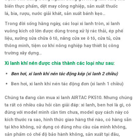
biến thực phẩm, dệt may công nghiệp, sản xuất thuốc
lá, bia, rượu, nước giải khát, sản xuất bánh kẹo…
Trong đời sống hằng ngày, các loại xi lanh tròn, xi lanh
vuông kích cỡ lớn được dùng trong xử lý rác thải, ép phế
liệu, xưởng sửa chữa ô tô, nâng cửa xe ô tô, cửa tủ, cửa
thông minh, tiệm cơ khí nông nghiệp hay thiết bị công
trường xây dựng…
Xi lanh khí nén được chia thành các loại như sau:
Ben hơi, xi lanh khí nén tác động kép (xi lanh 2 chiều)
Ben hơi, xi lanh khí nén tác động đơn (xi lanh 1 chiều)
Chúng ta đang cần mua xi lanh AIRTAC PK510
.
Nhưng chúng
ta rất có nhiều câu hỏi cần giải đáp: xi lanh, ben hơi là gì, có
đúng với model mình cần tìm chưa, model quy cách này có
kích thước ra sao, hình thức giao hàng thế nào, có hàng sẵn
tại kho không, sử dụng có đúng nhu cầu của mình không,
sản phẩm có chế độ bảo hành không, sản xuất tại đâu,