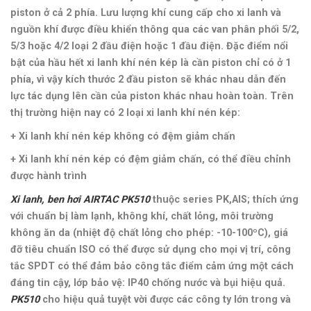
piston ở cả 2 phía. Lưu lượng khí cung cấp cho xi lanh và
nguồn khí được điều khiển thông qua các van phân phối 5/2,
5/3 hoặc 4/2 loại 2 đầu điện hoặc 1 đầu điện. Đặc điểm nổi
bật của hầu hết xi lanh khí nén kép là cần piston chỉ có ở 1
phía, vì vậy kích thước 2 đầu piston sẽ khác nhau dẫn đến
lực tác dụng lên cần của piston khác nhau hoàn toàn. Trên
thị trường hiện nay có 2 loại xi lanh khí nén kép:
+ Xi lanh khí nén kép không có đệm giảm chấn
+ Xi lanh khí nén kép có đệm giảm chấn, có thể điều chỉnh
được hành trình
Xi lanh, ben hơi AIRTAC PK510
thuộc series PK,AIS; thích ứng
với chuẩn bị làm lạnh, không khí, chất lỏng, môi trường
không ăn da (nhiệt độ chất lỏng cho phép: -10-100ºC), giá
đỡ tiêu chuẩn ISO có thể được sử dụng cho mọi vị trí, công
tắc SPDT có thể đảm bảo công tắc điểm cảm ứng một cách
đáng tin cậy, lớp bảo vệ: IP40 chống nước và bụi hiệu quả
.
PK510
cho hiệu quả tuyệt vời được các công ty lớn trong và