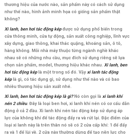
thương hiệu của nước nào, sản phẩm này có cách sử dụng
như thế nào,
hình ảnh minh họa có giống sản phẩm thật
không
?
Xi lanh, ben hơi tác động kép
được sử dụng phổ biến trong
cửa thông minh, cửa tự động, sản xuất công nghiệp, lĩnh vực
xây dựng, giao thông, khai thác quặng, khoáng sản, ô tô,
hàng không
. Mỗi nhà máy thuộc từng ngành nghề khác
nhau sẽ có những nhu cầu, mục đích sử dụng riêng sẽ lựa
chọn sản phẩm, model, thương hiệu khác nhau.
Xi lanh, ben
hơi tác động kép
là một trong số đó. Vậy
xi lanh tác động
kép
là gì, có tác dụng gì, sử dụng như thế nào và có bao
nhiêu thương hiệu sản xuất nhé.
Xi lanh, ben hơi tác động kép là gì?
Nó còn gọi là
xi lanh khí
nén 2 chiều
. Đây là loại ben hơi, xi lanh khí nén có cơ cấu dẫn
động ở cả 2 đầu. Xi lanh khí nén tác động kép sử dụng áp
lực của không khí để tác động đẩy ra và rút lại. Đặc điểm của
loại xi lanh này là trên thân nó sẽ có 2 cửa cấp khí: 1 để đẩy
ra và 1 để lùi về. 2 cửa này thường dùng để tạo nên lực cho