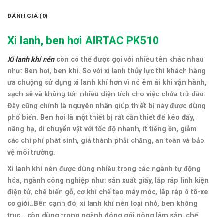
ĐÁNH GIÁ (0)
Xi lanh, ben hơi AIRTAC PK510
Xi lanh khí nén
còn có thể được gọi với nhiều tên khác nhau
như: Ben hơi, ben khí. So với xi lanh thủy lực thì khách hàng
ưa chuộng sử dụng xi lanh khí hơn vì nó êm ái khi vận hành,
sạch sẽ và không tốn nhiều diện tích cho việc chứa trữ dầu.
Đây cũng chính là nguyên nhân giúp thiết bị này được dùng
phổ biến. Ben hơi là một thiết bị rất cần thiết để kéo đẩy,
nâng hạ, di chuyển vật với tốc độ nhanh, ít tiếng ồn, giảm
các chi phí phát sinh, giá thành phải chăng, an toàn và bảo
vệ môi trường.
Xi lanh khí nén được dùng nhiều trong các ngành tự động
hóa, ngành công nghiệp như: sản xuất giấy, lắp ráp linh kiện
điện tử, chế biến gỗ, cơ khí chế tạo máy móc, lắp ráp ô tô-xe
cơ giới…
Bên cạnh đó, xi lanh khí nén loại nhỏ, ben không
trục… còn dùng trong ngành đóng gói nông lâm sản, chế