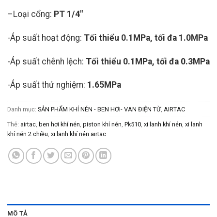
–
Loại cổng:
PT 1/4″
-Áp suất hoạt động:
Tối thiểu 0.1MPa, tối đa 1.0MPa
-Áp suất chênh lệch:
Tối thiểu 0.1MPa, tối đa 0.3MPa
-Áp suất thử nghiệm:
1.65MPa
Danh mục:
SẢN PHẨM KHÍ NÉN - BEN HƠI- VAN ĐIỆN TỪ
,
AIRTAC
Thẻ:
airtac
,
ben hơi khí nén
,
piston khí nén
,
Pk510
,
xi lanh khí nén
,
xi lanh
khí nén 2 chiều
,
xi lanh khí nén airtac
MÔ TẢ