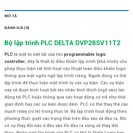
MÔ TẢ
ĐÁNH GIÁ (0)
Bộ lập trình PLC DELTA DVP28SV11T2
PLC
là một từ viết tắt của tên
programmable logic
controller
, đây là thiết bị điều khiển lập trình (khả trình) cho
phép thực hiện rất linh hoạt các thuật toán điều khiển logic
thông qua một ngôn ngữ lập trình riêng. Người dùng có thể
lập trình để thực hiện một trình tự các sự kiện. Các sự kiện
này sẽ được kích hoạt bởi tác nhân kích thích (ngõ vào) tác
động tới PLC hoặc thông qua các hoạt động có trễ như thời
gian định hay các sự kiện được đếm. PLC có thể thay thế các
mạch relay (rơ le) trong thực tế. Bộ lập trình hoạt động theo
phương thức quét các trạng thái trên đầu vào và đầu ra. Khi
có sự thay đổi nào ở đầu vào thì đầu ra cũng sẽ thay đổi
theo. Ngôn ngữ lập trình của PLC có thể là State Logic hay