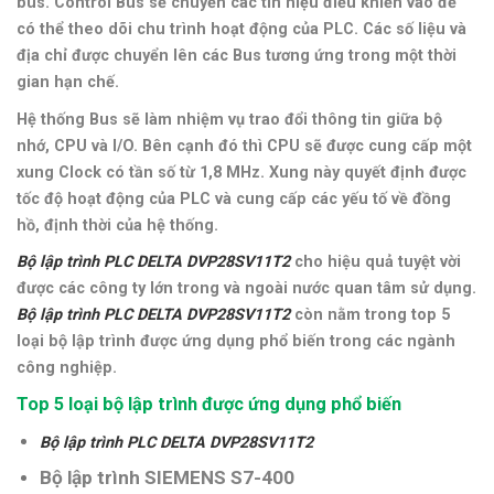
bus. Control Bus sẽ chuyển các tín hiệu điều khiển vào để
có thể theo dõi chu trình hoạt động của PLC. Các số liệu và
địa chỉ được chuyển lên các Bus tương ứng trong một thời
gian hạn chế.
Hệ thống Bus sẽ làm nhiệm vụ trao đổi thông tin giữa bộ
nhớ, CPU và I/O. Bên cạnh đó thì CPU sẽ được cung cấp một
xung Clock có tần số từ 1,8 MHz. Xung này quyết định được
tốc độ hoạt động của PLC và cung cấp các yếu tố về đồng
hồ, định thời của hệ thống.
Bộ lập trình PLC DELTA DVP28SV11T2
cho hiệu quả tuyệt vời
được các công ty lớn trong và ngoài nước quan tâm sử dụng.
Bộ lập trình PLC DELTA DVP28SV11T2
còn nằm trong top 5
loại bộ lập trình được ứng dụng phổ biến trong các ngành
công nghiệp.
Top 5 loại bộ lập trình được ứng dụng phổ biến
Bộ lập trình PLC DELTA DVP28SV11T2
Bộ lập trình SIEMENS S7-400