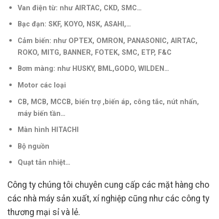
Van điện từ: như AIRTAC, CKD, SMC…
Bạc đạn: SKF, KOYO, NSK, ASAHI,…
Cảm biến: như OPTEX, OMRON, PANASONIC, AIRTAC,
ROKO, MITG, BANNER, FOTEK, SMC, ETP, F&C
Bơm màng: như HUSKY, BML,GODO, WILDEN…
Motor các loại
CB, MCB, MCCB, biến trợ ,biến áp, công tắc, nút nhấn,
máy biến tần
…
Màn hình HITACHI
Bộ nguồn
Quạt tản nhiệt…
Công ty chúng tôi chuyên cung cấp các mặt hàng cho
các nhà máy sản xuất, xí nghiệp cũng như các công ty
thương mại sỉ và lẻ.