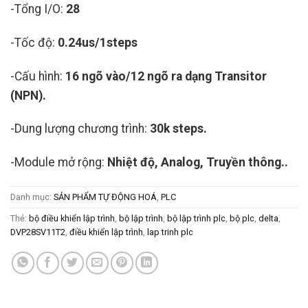
-Tổng I/O:
28
-Tốc độ:
0.24us/1steps
-Cấu hình:
16 ngõ vào/12 ngõ ra dạng Transitor
(NPN).
-Dung lượng chương trình:
30k steps.
-Module mở rộng:
Nhiệt độ, Analog, Truyền thông..
Danh mục:
SẢN PHẨM TỰ ĐỘNG HOÁ
,
PLC
Thẻ:
bộ điều khiển lập trình
,
bộ lập trình
,
bộ lập trình plc
,
bộ plc
,
delta
,
DVP28SV11T2
,
điều khiển lập trình
,
lap trinh plc