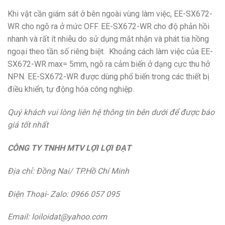
Khi vật cần giám sát ở bên ngoài vùng làm việc, EE-SX672-
WR cho ngõ ra ở mức OFF. EE-SX672-WR cho độ phản hồi
nhanh và rất ít nhiễu do sử dụng mắt nhận và phát tia hồng
ngoại theo tần số riêng biệt. Khoảng cách làm việc của EE-
SX672-WR max= 5mm, ngõ ra cảm biến ở dạng cực thu hở
NPN. EE-SX672-WR được dùng phổ biến trong các thiết bị
điều khiển, tự động hóa công nghiệp.
Quý khách vui lòng liên hệ thông tin bên dưới để được báo
giá tốt nhất
CÔNG TY TNHH MTV LỢI LỢI ĐẠT
Địa chỉ: Đồng Nai/ TP.Hồ Chí Minh
Điện Thoại- Zalo: 0966 057 095
Email: loiloidat@yahoo.com