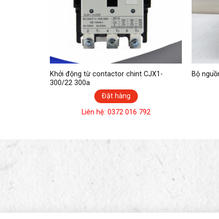
24 24VDC
Khởi động từ contactor chint CJX1-
Bộ nguồ
300/22 300a
Đặt hàng
792
Liên hệ: 0372 016 792