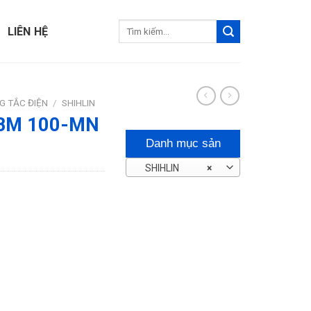
Tìm
LIÊN HỆ
kiếm:
G TẮC ĐIỆN
/
SHIHLIN
n BM 100-MN
Danh mục sản
SHIHLIN
×
phẩm