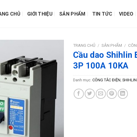
ANG CHỦ
GIỚI THIỆU
SẢN PHẨM
TIN TỨC
VIDEO
TRANG CHỦ
/
SẢN PHẨM
/
CÔN
Cầu dao Shihli
3P 100A 10KA
Danh mục:
CÔNG TẮC ĐIỆN
,
SHIHLIN