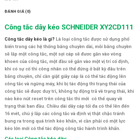
ĐÁNH GIÁ (0)
Công tắc dây kéo SCHNEIDER XY2CD111
Công tắc dây kéo là gì?
Là loại công tắc được sử dụng phổ
biến trong các hệ thống băng chuyền dài, mỗi băng chuyền
sẽ lắp một công tắc, một sợi cáp sẽ đươc gắn vào vòng
khoen của công tắc, một đầu sẽ gắn vào một vị trí cố định,
khi có sự cố thì công nhân có thể đứng ở bất kỳ đâu trên
băng chuyền, chỉ cần giật giây cáp là có thể tác động lên
công tắc và ngừng máy, khi bị tác động thì trạng thái của
công tắc sẽ được
duy trì
, không tự động trả về trạng thái, khi
nào kéo nút reset trên công tắc thì mới có thể quay về
trạng thái ban đầu. Chiều dài dây cáp tối đa có thể lên đến
16 mét, chú ý lắp các công tắc và định vị thật chặc tránh
bung ra trong quá trình kéo khẩn, vì cần phải có một lực
kéo lớn mới có thể tác động công tắc hành trình khẩn.
Các loại Công tắc kéo dây: