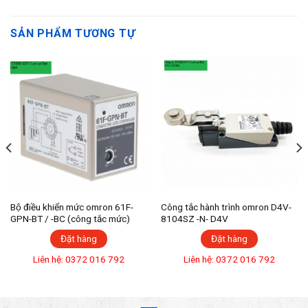
SẢN PHẨM TƯƠNG TỰ
Bộ điều khiển mức omron 61F-
Công tắc hành trình omron D4V-
GPN-BT / -BC (công tắc mức)
8104SZ -N- D4V
Đặt hàng
Đặt hàng
Liên hệ: 0372 016 792
Liên hệ: 0372 016 792