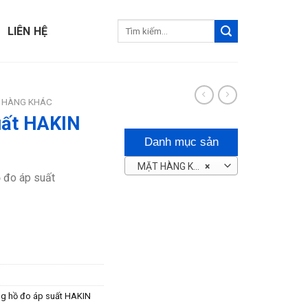
Tìm
LIÊN HỆ
kiếm:
 HÀNG KHÁC
uất HAKIN
Danh mục sản
MẶT HÀNG KHÁC
×
phẩm
ồ đo áp suất
g hồ đo áp suất HAKIN