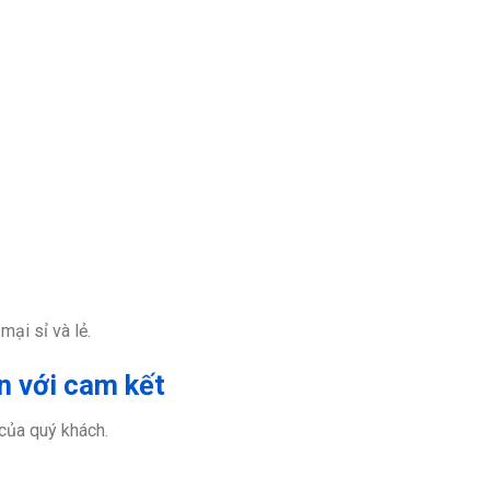
ại sỉ và lẻ.
n với cam kết
 của quý khách.