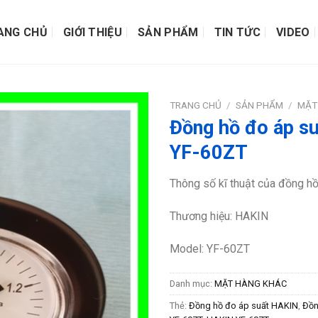
ANG CHỦ
GIỚI THIỆU
SẢN PHẨM
TIN TỨC
VIDEO
TRANG CHỦ
/
SẢN PHẨM
/
MẶT
Đồng hồ đo áp s
YF-60ZT
Thông số kĩ thuật của đồng h
Thương hiệu: HAKIN
Model: YF-60ZT
Danh mục:
MẶT HÀNG KHÁC
Thẻ:
Đồng hồ đo áp suất HAKIN
,
Đồn