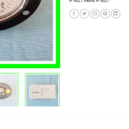
YF-60ZT
,
HAKIN YF-60ZT