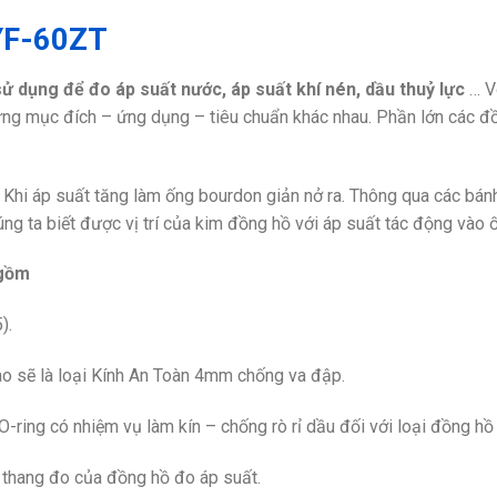
 YF-60ZT
ử dụng để đo áp suất nước, áp suất khí nén, dầu thuỷ lực
… Vớ
 từng mục đích – ứng dụng – tiêu chuẩn khác nhau. Phần lớn các 
. Khi áp suất tăng làm ống bourdon giản nở ra. Thông qua các bán
úng ta biết được vị trí của kim đồng hồ với áp suất tác động vào 
 gồm
).
cao sẽ là loại Kính An Toàn 4mm chống va đập.
ring có nhiệm vụ làm kín – chống rò rỉ dầu đối với loại đồng hồ
i thang đo của đồng hồ đo áp suất.