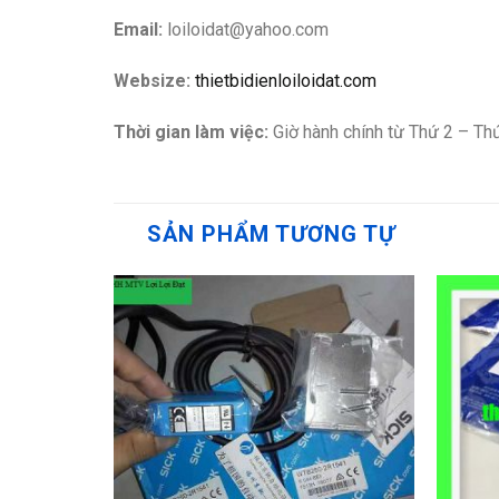
Email:
loiloidat@yahoo.com
Websize:
thietbidienloiloidat.com
Thời gian làm việc:
Giờ hành chính từ Thứ 2 – Th
SẢN PHẨM TƯƠNG TỰ