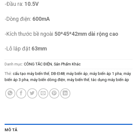
-Đầu ra:
10.5V
-Dòng điện:
600mA
-Kích thước bề ngoài
50*45*42mm dài rộng cao
-Lỗ lắp đặt
63mm
Danh mục:
CÔNG TẮC ĐIỆN
,
Sản Phẩm Khác
Thẻ:
cấu tạo máy biến thế
,
DB-EI48
,
máy biến áp
,
máy biến áp 1 pha
,
máy
biến áp 3 pha
,
máy biến dòng điện
,
máy biến thế
,
tác dụng máy biến áp
MÔ TẢ