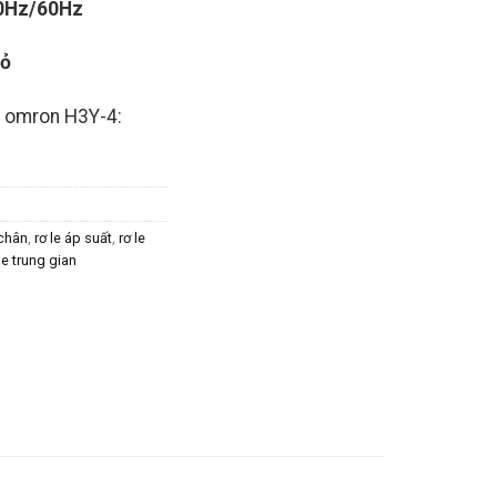
0Hz/60Hz
hỏ
r omron H3Y-4:
 chân
,
rơ le áp suất
,
rơ le
le trung gian