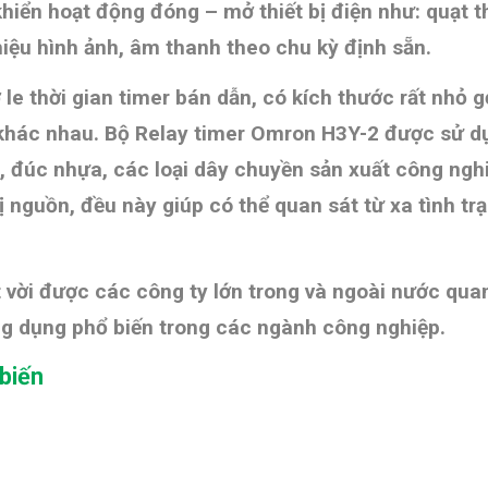
hiển hoạt động đóng – mở thiết bị điện như: quạt t
hiệu hình ảnh, âm thanh theo chu kỳ định sẵn.
ơ le thời gian timer bán dẫn, có kích thước rất nhỏ
n khác nhau. Bộ Relay timer Omron H3Y-2 được sử d
gỗ, đúc nhựa, các loại dây chuyền sản xuất công ngh
hị nguồn, đều này giúp có thể quan sát từ xa tình tr
t vời được các công ty lớn trong và ngoài nước qu
ng dụng phổ biến trong các ngành công nghiệp.
 biến