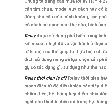
Chúng ta đang cần mua Relay H3Y-4 2
cần tìm chưa, model quy cách này có k
đúng nhu cầu của mình không, sản phẩm có
có cách sử dụng như thế nào,
hình ản
Relay
được sử dụng phổ biến trong lĩnh
kiểm soát nhiệt độ và vận hành ở điện 
rơ le điện có thể giúp ta thực hiện chứ
đích sử dụng riêng sẽ lựa chọn sản ph
gì, có tác dụng gì, sử dụng như thế 
Relay thời gian là gì?
Relay thời gian ha
mạch điện tử để điều khiển các tiếp đi
châm điện,
hệ thống tiếp điểm chịu dò
ngắt các thiết bị điện có trong hệ thố