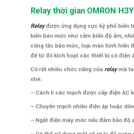
Relay thời gian OMRON H3
Relay
được ứng dụng cực kỳ phổ biến t
biến báo mức như cảm biến độ ẩm, nhiệ
công tắc báo mức, loại màn hình hiển th
để từ đó kích hoạt các thiết bị có điện
Có rất nhiều chức năng của
relay
mà ta 
nhé:
– Cách li các mạch
được cấp điện AC k
– Chuyển mạch nhiều điện áp hoặc dòng
– N
gắt điện máy móc nếu đảm bảo độ a
– Có thể sử dụng một số rơ le để cung