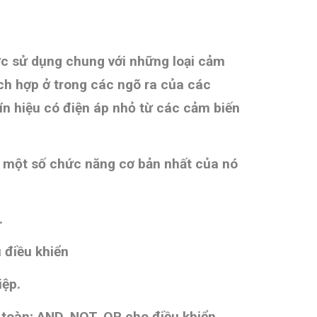
c sử dụng chung với những loại cảm
ch hợp ở trong các ngõ ra của các
tín hiệu có điện áp nhỏ từ các cảm biến
 một số chức năng cơ bản nhất của nó
.
 điều khiển
iệp.
 toàn;
AND, NOT, OR cho điều khiển