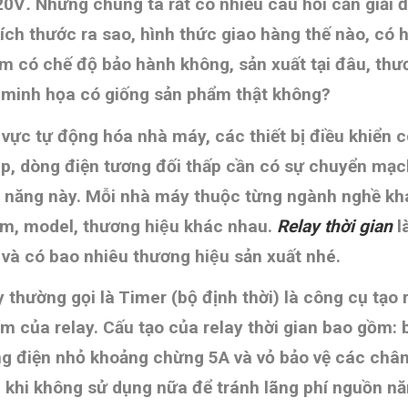
20V
.
Nhưng chúng ta rất có nhiều câu hỏi cần giải 
ích thước ra sao, hình thức giao hàng thế nào, có ha
 chế độ bảo hành không, sản xuất tại đâu, thương
h minh họa có giống sản phẩm thật không
?
 vực tự động hóa nhà máy, các thiết bị điều khiển c
áp, dòng điện tương đối thấp cần có sự chuyển mạch
c năng này
. Mỗi nhà máy thuộc từng ngành nghề kh
ẩm, model, thương hiệu khác nhau.
Relay thời gian
la
nào và có bao nhiêu thương hiệu sản xuất nhé.
y thường gọi là Timer (bộ định thời) là công cụ tạo
ểm của relay. Cấu tạo của relay thời gian bao gồm:
ng điện nhỏ khoảng chừng 5A và vỏ bảo vệ các chân 
ng khi không sử dụng nữa để tránh lãng phí nguồn nă