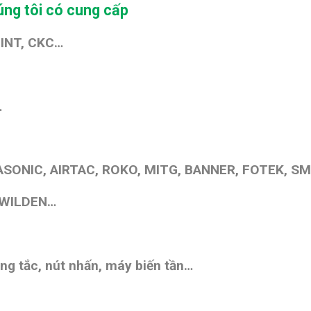
ng tôi có cung cấp
HINT, CKC…
…
SONIC, AIRTAC, ROKO, MITG, BANNER, FOTEK, SM
 WILDEN…
ng tắc, nút nhấn,
máy biến tần
…