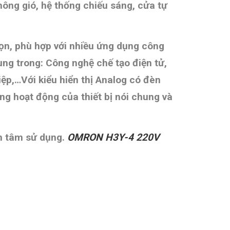
hông gió, hệ thống chiếu sáng, cửa tự
 gọn, phù hợp với nhiều ứng dụng công
ụng trong: Công nghệ chế tạo điện tử,
iệp,…Với kiểu hiển thị Analog có đèn
ạng hoạt động của thiết bị nói chung và
an tâm sử dụng.
OMRON H3Y-4
2
20V