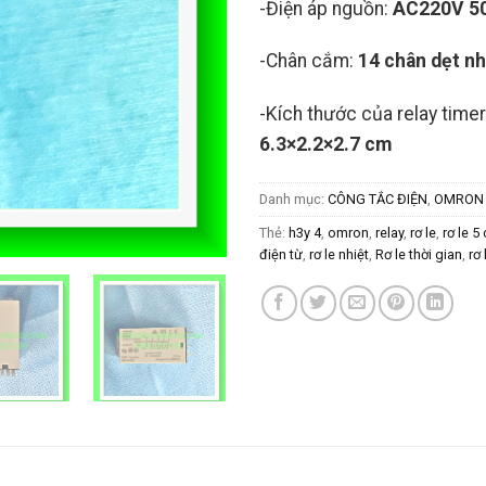
-Điện áp nguồn:
AC220V 5
-Chân cắm:
14 chân dẹt n
-Kích thước của relay time
6.3×2.2×2.7 cm
Danh mục:
CÔNG TẮC ĐIỆN
,
OMRON
Thẻ:
h3y 4
,
omron
,
relay
,
rơ le
,
rơ le 5
điện từ
,
rơ le nhiệt
,
Rơ le thời gian
,
rơ 