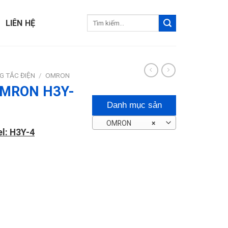
Tìm
LIÊN HỆ
kiếm:
G TẮC ĐIỆN
/
OMRON
 OMRON H3Y-
Danh mục sản
OMRON
×
phẩm
l: H3Y-4
n