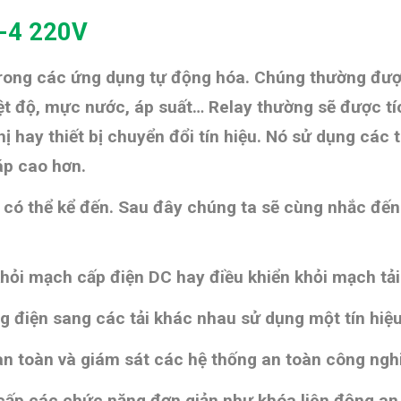
Y-4 220V
rong các ứng dụng tự động hóa. Chúng thường đượ
t độ, mực nước, áp suất… Relay thường sẽ được tí
ị hay thiết bị chuyển đổi tín hiệu. Nó sử dụng các 
 áp cao hơn.
có thể kể đến. Sau đây chúng ta sẽ cùng nhắc đến
hỏi mạch cấp điện DC hay
điều khiển khỏi mạch tải
 điện sang các tải khác nhau sử dụng một tín hiệu
n toàn và g
iám sát các hệ thống an toàn công ngh
 cấp các chức năng đơn giản như
khóa liên động an