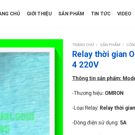
ANG CHỦ
GIỚI THIỆU
SẢN PHẨM
TIN TỨC
VIDEO
TRANG CHỦ
/
SẢN PHẨM
/
CÔN
Relay thời gian
4 220V
Thông tin sản phẩm: Mode
-Thương hiệu:
OMRON
-Loại Relay:
Relay thời gia
-Dòng điện sử dụng:
5A