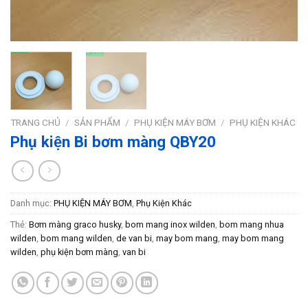
TRANG CHỦ
/
SẢN PHẨM
/
PHỤ KIỆN MÁY BƠM
/
PHỤ KIỆN KHÁC
Phụ kiện Bi bơm màng QBY20
Danh mục:
PHỤ KIỆN MÁY BƠM
,
Phụ Kiện Khác
Thẻ:
Bơm màng graco husky
,
bom mang inox wilden
,
bom mang nhua
wilden
,
bom mang wilden
,
de van bi
,
may bom mang
,
may bom mang
wilden
,
phụ kiện bơm màng
,
van bi