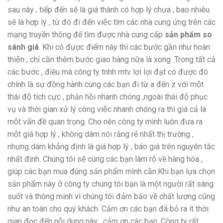
sau này , tiếp đến sẽ là giá thành có hợp lý chưa , bao nhiêu
sẽ là hợp lý , từ đó đi đến việc tìm các nhà cung ứng trên các
mạng truyền thông để tìm được nhà cung cấp
sản phẩm so
sánh giá
. Khi có được điểm này thì các bước gần như hoàn
thiện , chỉ cần thêm bước giao hàng nữa là xong .Trong tất cả
các bước , điều mà công ty tnhh mtv lợi lợi đạt có được đó
chính là sự đồng hành cùng các bạn đi từ a đến z với một
thái độ tích cực , phản hồi nhanh chóng ,ngoài thái độ phục
vụ và thời gian xử lý công việc nhanh chóng ra thì giá cả là
một vấn đề quan trọng. Cho nên công ty mình luôn đưa ra
một giá hợp lý , không dám nói rằng rẻ nhất thị trường ,
nhưng dám khẳng định là giá hợp lý , báo giá trên nguyên tắc
nhất định. Chúng tôi sẽ cùng các bạn làm rõ về hàng hóa ,
giúp các bạn mua đúng sản phẩm mình cần.Khi bạn lựa chọn
sản phẩm này ở công ty chúng tôi bạn là một người rất sáng
suốt và thông minh vì chúng tôi đảm bảo về chất lượng cũng
như an toàn cho quý khách. Cảm ơn các bạn đã bỏ ra ít thời
gian đọc đến nội dung này , cảm ơn các bạn. Công ty rất