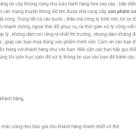
́ng tin cậy không cũng như bảo hành hàng hóa sau này , tiếp đến se
trên các mạng truyền thông để tìm được nhà cung cấp
sản phẩm so 
̀ xong .Trong tất cả các bước , điều mà công ty tnhh mtv lợi lợi đa
hồi nhanh chóng ,ngoài thái độ phục vụ và thời gian xử lý công việ
ý , không dám nói rằng rẻ nhất thị trường , nhưng dám khẳng định
óa , giúp các bạn mua đúng sản phẩm mình cần. Cảm ơn các bạn đã
 việc hung với khách hàng như các bạn. Nếu cần các bạn hãy gọi đ
́ng tôi luôn trực zalo để xử lý thông tin của các bạn để tránh các 
khách hàng,
c mắc cũng như báo giá cho khách hàng nhanh nhất có thể.