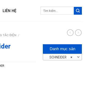
Tìm
LIÊN HỆ
kiếm:
G TẮC ĐIỆN
/
ider
Danh mục sản
SCHNEIDER
×
phẩm
DER