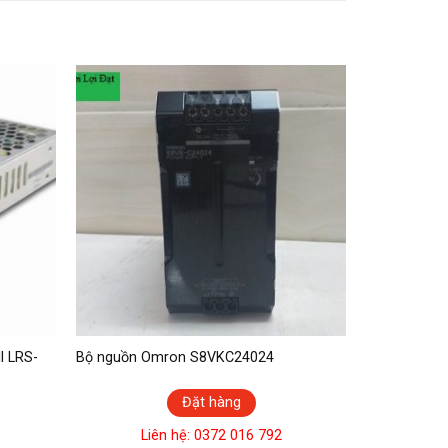
l LRS-
Bộ nguồn Omron S8VKC24024
Đặt hàng
Liên hệ: 0372 016 792