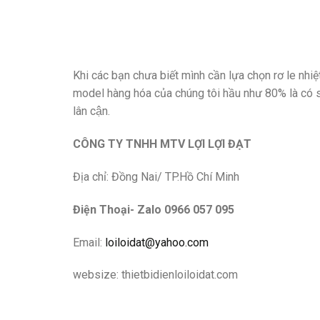
Khi các bạn chưa biết mình cần lựa chọn rơ le n
model hàng hóa của chúng tôi hầu như 80% là có să
lân cận.
CÔNG TY TNHH MTV LỢI LỢI ĐẠT
Địa chỉ: Đồng Nai/ TP.Hồ Chí Minh
Điện Thoại- Zalo 0966 057 095
Email:
loiloidat@yahoo.com
websize: thietbidienloiloidat.com