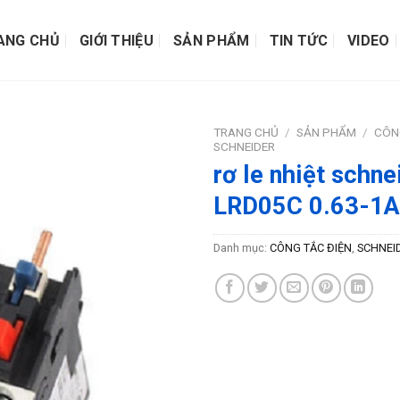
ANG CHỦ
GIỚI THIỆU
SẢN PHẨM
TIN TỨC
VIDEO
TRANG CHỦ
/
SẢN PHẨM
/
CÔN
SCHNEIDER
rơ le nhiệt schne
LRD05C 0.63-1A
Danh mục:
CÔNG TẮC ĐIỆN
,
SCHNEI