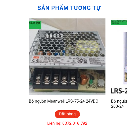
SẢN PHẨM TƯƠNG TỰ
l LRS-
Bộ nguồn Meanwell LRS-75-24 24VDC
Bộ nguồ
200-24
Đặt hàng
792
Liên hệ: 0372 016 792