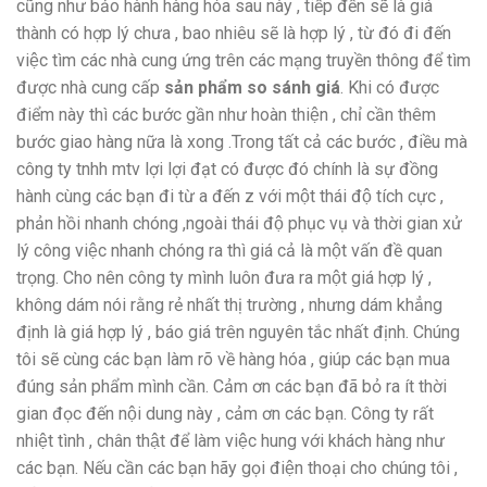
cũng như bảo hành hàng hóa sau này , tiếp đến sẽ là giá
thành có hợp lý chưa , bao nhiêu sẽ là hợp lý , từ đó đi đến
việc tìm các nhà cung ứng trên các mạng truyền thông để tìm
được nhà cung cấp
sản phẩm so sánh giá
. Khi có được
điểm này thì các bước gần như hoàn thiện , chỉ cần thêm
bước giao hàng nữa là xong .Trong tất cả các bước , điều mà
công ty tnhh mtv lợi lợi đạt có được đó chính là sự đồng
hành cùng các bạn đi từ a đến z với một thái độ tích cực ,
phản hồi nhanh chóng ,ngoài thái độ phục vụ và thời gian xử
lý công việc nhanh chóng ra thì giá cả là một vấn đề quan
trọng. Cho nên công ty mình luôn đưa ra một giá hợp lý ,
không dám nói rằng rẻ nhất thị trường , nhưng dám khẳng
định là giá hợp lý , báo giá trên nguyên tắc nhất định. Chúng
tôi sẽ cùng các bạn làm rõ về hàng hóa , giúp các bạn mua
đúng sản phẩm mình cần. Cảm ơn các bạn đã bỏ ra ít thời
gian đọc đến nội dung này , cảm ơn các bạn. Công ty rất
nhiệt tình , chân thật để làm việc hung với khách hàng như
các bạn. Nếu cần các bạn hãy gọi điện thoại cho chúng tôi ,