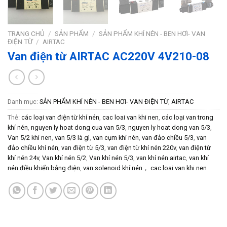
TRANG CHỦ
/
SẢN PHẨM
/
SẢN PHẨM KHÍ NÉN - BEN HƠI- VAN
ĐIỆN TỪ
/
AIRTAC
Van điện từ AIRTAC AC220V 4V210-08
Danh mục:
SẢN PHẨM KHÍ NÉN - BEN HƠI- VAN ĐIỆN TỪ
,
AIRTAC
Thẻ:
các loại van điện từ khí nén
,
cac loai van khi nen
,
các loại van trong
khí nén
,
nguyen ly hoat dong cua van 5/3
,
nguyen ly hoat dong van 5/3
,
Van 5/2 khi nen
,
van 5/3 là gì
,
van cụm khí nén
,
van đảo chiều 5/3
,
van
đảo chiều khí nén
,
van điện từ 5/3
,
van điện từ khí nén 220v
,
van điện từ
khí nén 24v
,
Van khí nén 5/2
,
Van khí nén 5/3
,
van khí nén airtac
,
van khí
nén điều khiển bằng điện
,
van solenoid khí nén， cac loai van khi nen