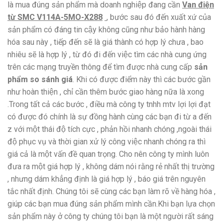
là mua đúng sản phẩm mà doanh nghiệp đang cần
Van điện
từ SMC V114A-5MO-X288
, bước sau đó đến xuất xứ của
sản phẩm có đáng tin cậy không cũng như bảo hành hàng
hóa sau này , tiếp đến sẽ là giá thành có hợp lý chưa , bao
nhiêu sẽ là hợp lý , từ đó đi đến việc tìm các nhà cung ứng
trên các mạng truyền thông để tìm được nhà cung cấp
sản
phẩm so sánh giá
. Khi có được điểm này thì các bước gần
như hoàn thiện , chỉ cần thêm bước giao hàng nữa là xong
.Trong tất cả các bước , điều mà công ty tnhh mtv lợi lợi đạt
có được đó chính là sự đồng hành cùng các bạn đi từ a đến
z với một thái độ tích cực , phản hồi nhanh chóng ,ngoài thái
độ phục vụ và thời gian xử lý công việc nhanh chóng ra thì
giá cả là một vấn đề quan trọng. Cho nên công ty mình luôn
đưa ra một giá hợp lý , không dám nói rằng rẻ nhất thị trường
, nhưng dám khẳng định là giá hợp lý , báo giá trên nguyên
tắc nhất định. Chúng tôi sẽ cùng các bạn làm rõ về hàng hóa ,
giúp các bạn mua đúng sản phẩm mình cần.Khi bạn lựa chọn
sản phẩm này ở công ty chúng tôi bạn là một người rất sáng