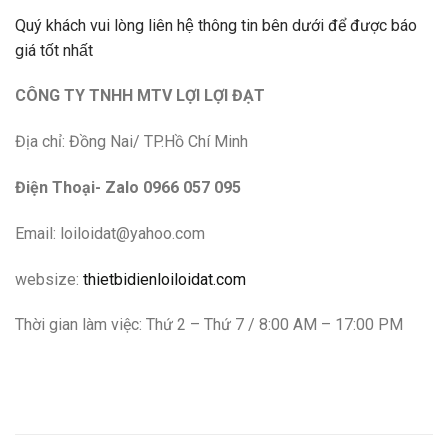
Quý khách vui lòng liên h
thông tin bên dưới để được báo
ệ
giá t
t nh
t
ố
ấ
CÔNG TY TNHH MTV LỢI LỢI ĐẠT
Địa chỉ: Đồng Nai/ TP.Hồ Chí Minh
Điện Thoại- Zalo 0966 057 095
Email: loiloidat@yahoo.com
websize:
thietbidienloiloidat.com
Thời gian làm việc: Thứ 2 – Thứ 7 / 8:00 AM – 17:00 PM