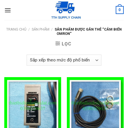
Skip
0
to
content
TRANG CHỦ
/
SẢN PHẨM
/
SẢN PHẨM ĐƯỢC GẮN THẺ “CẢM BIẾN
OMRON”
LỌC