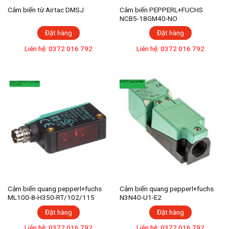
Cảm biến từ Airtac DMSJ
Cảm biến PEPPERL+FUCHS
NCB5-18GM40-NO
Đặt hàng
Đặt hàng
Liên hệ: 0372 016 792
Liên hệ: 0372 016 792
Cảm biến quang pepperl+fuchs
Cảm biến quang pepperl+fuchs
ML100-8-H350-RT/102/115
N3N40-U1-E2
Đặt hàng
Đặt hàng
Liên hệ: 0372 016 792
Liên hệ: 0372 016 792