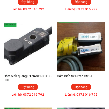
Đặt hàng
Đặt hàng
Liên hệ: 0372 016 792
Liên hệ: 0372 016 792
Cảm biến quang PANASONIC GX-
Cảm biến từ airtac CS1-F
F8B
Đặt hàng
Đặt hàng
Liên hệ: 0372 016 792
Liên hệ: 0372 016 792