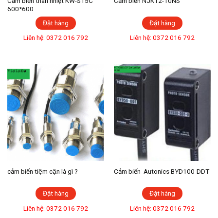
Cảm biến thân nhiệt KW-S15C
Cảm biến NJK12-10NS
600*600
Đặt hàng
Đặt hàng
Liên hệ: 0372 016 792
Liên hệ: 0372 016 792
cảm biến tiệm cận là gì ?
Cảm biến Autonics BYD100-DDT
Đặt hàng
Đặt hàng
Liên hệ: 0372 016 792
Liên hệ: 0372 016 792