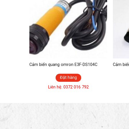
2-2N1 C-LIN
Cảm biến quang omron E3F-DS104C
Cảm biế
Đặt hàng
792
Liên hệ: 0372 016 792