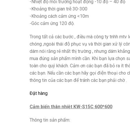
-Nhiệt độ môi trường hoạt động -10 độ – 40 độ
-Khoảng thời gian trễ 30-300
-Khoảng cách cảm ứng <10m
-Góc cảm ứng 120 độ.
Trong tất cả các bước , điều mà công ty tnhh mtv lợi
chóng ,ngoài thái độ phục vụ và thời gian xử lý 
dám nói rằng rẻ nhất thị trường , nhưng dám khẳng đ
mua đúng sản phẩm mình cần. Khi bạn lựa chọn
toàn cho quý khách. Cảm ơn các bạn đã bỏ ra ít thờ
các bạn. Nếu cần các bạn hãy gọi điện thoại cho 
thông tin của các bạn để tránh các bạn phải chờ .
Đặt hàng
Cảm biến thân nhiệt KW-S15C 600*600
Thông tin sản phẩm: