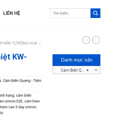
Tìm
LIÊN HỆ
kiếm:
 PHẨM TỰ ĐỘNG HOÁ
/
hiệt KW-
Danh mục sản
Cảm Biến Quang – Tiệm Cận
×
phẩm
Á
,
Cảm Biến Quang - Tiệm
inh hang
,
cảm biến
en omron E2E
,
cam bien
 tiem can 3 day omron
,
từ