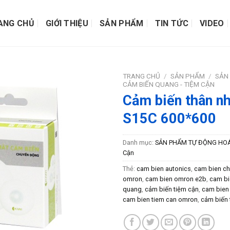
ANG CHỦ
GIỚI THIỆU
SẢN PHẨM
TIN TỨC
VIDEO
TRANG CHỦ
/
SẢN PHẨM
/
SẢN
CẢM BIẾN QUANG - TIỆM CẬN
Cảm biến thân n
S15C 600*600
Danh mục:
SẢN PHẨM TỰ ĐỘNG HO
Cận
Thẻ:
cam bien autonics
,
cam bien ch
omron
,
cam bien omron e2b
,
cam bi
quang
,
cảm biến tiệm cận
,
cam bien
cam bien tiem can omron
,
cảm biến 