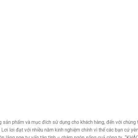
đúng sản phẩm và mục đích sử dụng cho khách hàng, đến với chúng 
 Lơi lơi đạt với nhiều năm kinh nghiệm chính vì thế các bạn cứ yê
 luôn lắng nge tư vấn tận tình – châm ngôn sống cuả công ty “