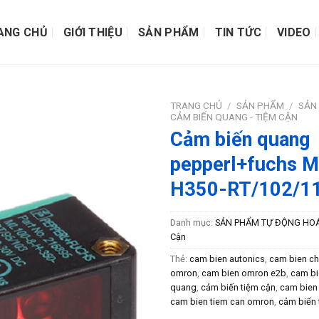
ANG CHỦ
GIỚI THIỆU
SẢN PHẨM
TIN TỨC
VIDEO
TRANG CHỦ
/
SẢN PHẨM
/
SẢN
CẢM BIẾN QUANG - TIỆM CẬN
Cảm biến quang
pepperl+fuchs 
H350-RT/102/1
Danh mục:
SẢN PHẨM TỰ ĐỘNG HO
Cận
Thẻ:
cam bien autonics
,
cam bien ch
omron
,
cam bien omron e2b
,
cam bi
quang
,
cảm biến tiệm cận
,
cam bien
cam bien tiem can omron
,
cảm biến 