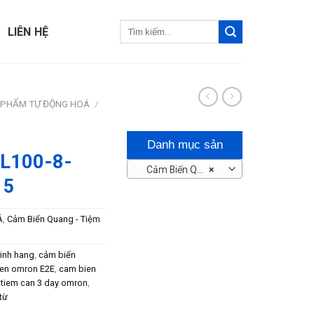
Tìm
LIÊN HỆ
kiếm:
 PHẨM TỰ ĐỘNG HOÁ
/
Danh mục sản
ML100-8-
Cảm Biến Quang – Tiệm Cận
×
phẩm
15
Á
,
Cảm Biến Quang - Tiệm
inh hang
,
cảm biến
en omron E2E
,
cam bien
 tiem can 3 day omron
,
từ