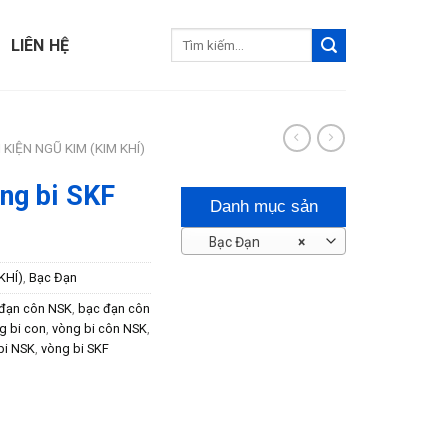
Tìm
LIÊN HỆ
kiếm:
 KIỆN NGŨ KIM (KIM KHÍ)
ng bi SKF
Danh mục sản
Bạc Đạn
×
phẩm
KHÍ)
,
Bạc Đạn
đạn côn NSK
,
bạc đạn côn
g bi con
,
vòng bi côn NSK
,
bi NSK
,
vòng bi SKF