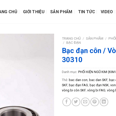
ANG CHỦ
GIỚI THIỆU
SẢN PHẨM
TIN TỨC
VIDEO
TRANG CHỦ
/
SẢN PHẨM
/
PHỐI
/
BẠC ĐẠN
Bạc đạn côn / Vò
30310
Danh mục:
PHỐI KIỆN NGŨ KIM (KIM 
Thẻ:
bac dan con
,
bac dan SKF
,
bạc 
SKF
,
bạc đạn FAG
,
bạc đạn NSK
,
von
vòng bi côn SKF
,
vòng bi FAG
,
vòng 