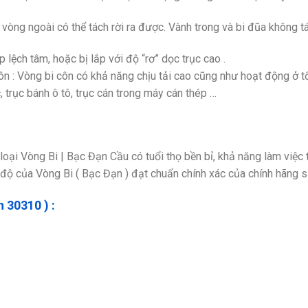
òng ngoài có thể tách rời ra được. Vành trong và bi đũa không tách
 lệch tâm, hoặc bị lắp với độ “rơ” dọc trục cao .
 : Vòng bi côn có khả năng chịu tải cao cũng như hoạt động ở t
 trục bánh ô tô, trục cán trong máy cán thép …
ại Vòng Bi | Bạc Đạn Cầu có tuổi thọ bền bỉ, khả năng làm việc 
 độ của Vòng Bi ( Bạc Đạn ) đạt chuẩn chính xác của chính hãng s
 30310 ) :