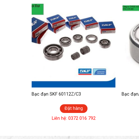
Bạc đạn SKF 60112Z/C3
Bạc đạn
Đặt hàng
792
Liên hệ: 0372 016 792