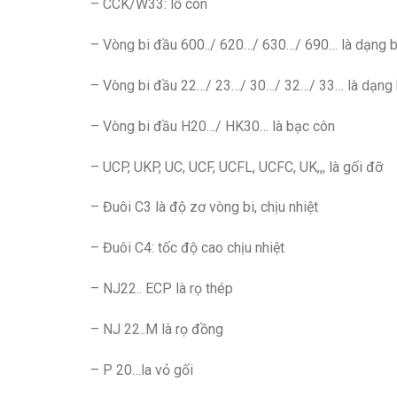
– CCK/W33: lỗ côn
– Vòng bi đầu 600../ 620…/ 630…/ 690… là dạng bi
– Vòng bi đầu 22…/ 23…/ 30…/ 32…/ 33… là dạng 
– Vòng bi đầu H20…/ HK30… là bạc côn
– UCP, UKP, UC, UCF, UCFL, UCFC, UK,,, là gối đỡ
– Đuôi C3 là độ zơ vòng bi, chịu nhiệt
– Đuôi C4: tốc độ cao chịu nhiệt
– NJ22.. ECP là rọ thép
– NJ 22..M là rọ đồng
– P 20…la vỏ gối