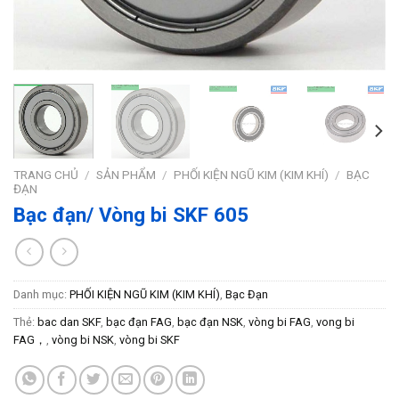
TRANG CHỦ
/
SẢN PHẨM
/
PHỐI KIỆN NGŨ KIM (KIM KHÍ)
/
BẠC
ĐẠN
Bạc đạn/ Vòng bi SKF 605
Danh mục:
PHỐI KIỆN NGŨ KIM (KIM KHÍ)
,
Bạc Đạn
Thẻ:
bac dan SKF
,
bạc đạn FAG
,
bạc đạn NSK
,
vòng bi FAG
,
vong bi
FAG，
,
vòng bi NSK
,
vòng bi SKF