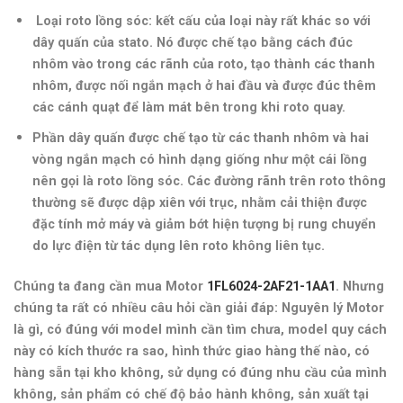
Loại roto lồng sóc: kết cấu của loại này rất khác so với
dây quấn của stato. Nó được chế tạo bằng cách đúc
nhôm vào trong các rãnh của roto, tạo thành các thanh
nhôm, được nối ngắn mạch ở hai đầu và được đúc thêm
các cánh quạt để làm mát bên trong khi roto quay.
Phần dây quấn được chế tạo từ các thanh nhôm và hai
vòng ngắn mạch có hình dạng giống như một cái lồng
nên gọi là roto lồng sóc. Các đường rãnh trên roto thông
thường sẽ được dập xiên với trục, nhằm cải thiện được
đặc tính mở máy và giảm bớt hiện tượng bị rung chuyển
do lực điện từ tác dụng lên roto không liên tục.
Chúng ta đang cần mua Motor
1FL6024-2AF21-1AA1
.
Nhưng
chúng ta rất có nhiều câu hỏi cần giải đáp: Nguyên lý Motor
là gì, có đúng với model mình cần tìm chưa, model quy cách
này có kích thước ra sao, hình thức giao hàng thế nào, có
hàng sẵn tại kho không, sử dụng có đúng nhu cầu của mình
không, sản phẩm có chế độ bảo hành không, sản xuất tại