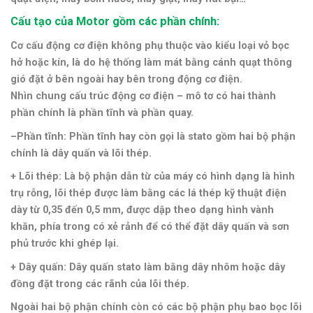
Cấu tạo của Motor gồm các phần chính:
Cơ cấu động cơ điện không phụ thuộc vào kiểu loại vỏ bọc
hở hoặc kín, là do hệ thống làm mát bằng cánh quạt thông
gió đặt ở bên ngoài hay bên trong động cơ điện.
Nhìn chung cấu trúc động cơ điện – mô tơ có hai thành
phần chính là phần tĩnh và phần quay.
–
Phần tĩnh
:
Phần tĩnh hay còn gọi là stato gồm hai bộ phận
chính là dây quấn và lõi thép.
+ Lõi thép:
Là bộ phận dẫn từ của máy có hình dạng là hình
trụ rỗng, lõi thép được làm bằng các lá thép kỹ thuật điện
dày từ 0,35 đến 0,5 mm, được dập theo dạng hình vành
khăn, phía trong có xẻ rảnh để có thể đặt dây quấn và sơn
phủ trước khi ghép lại.
+ Dây quấn:
Dây quấn stato làm bằng dây nhôm hoặc dây
đồng đặt trong các rãnh của lõi thép.
Ngoài hai bộ phận chính còn có các bộ phận phụ bao bọc lõi