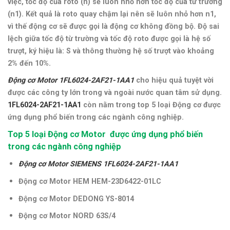
việc, tốc độ của roto (n) sẽ luôn nhỏ hơn tốc độ của từ trường
(n1).
Kết quả là roto quay chậm lại nên sẽ luôn nhỏ hơn n1,
vì thế động cơ sẽ được gọi là động cơ không đồng bộ.
Độ sai
lệch giữa tốc độ từ trường và tốc độ roto được gọi là hệ số
trượt, ký hiệu là: S và t
hông thường hệ số trượt vào khoảng
2% đến 10%.
Động cơ Motor 1FL6024-2AF21-1AA1
cho hiệu quả tuyệt vời
được các công ty lớn trong và ngoài nước quan tâm sử dụng.
1FL6024-2AF21-1AA1
còn nằm trong top 5 loại Động cơ được
ứng dụng phổ biến trong các ngành công nghiệp.
Top 5 loại Động cơ Motor được ứng dụng phổ biến
trong các ngành công nghiệp
Động cơ Motor SIEMENS 1FL6024-2AF21-1AA1
Động cơ Motor HEM HEM-23D6422-01LC
Động cơ Motor DEDONG YS-8014
Động cơ Motor NORD 63S/4