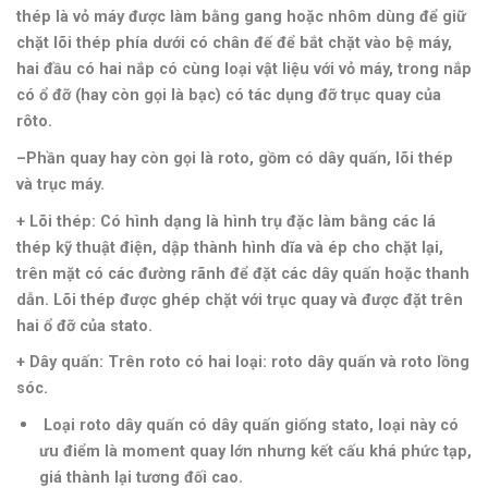
thép là vỏ máy được làm bằng gang hoặc nhôm dùng để giữ
chặt lõi thép phía dưới có chân đế để bắt chặt vào bệ máy,
hai đầu có hai nắp có cùng loại vật liệu với vỏ máy, trong nắp
có ổ đỡ (hay còn gọi là bạc) có tác dụng đỡ trục quay của
rôto.
–
Phần quay
h
ay còn gọi là roto, gồm có dây quấn, lõi thép
và trục máy.
+ Lõi thép:
Có hình dạng là hình trụ đặc làm bằng các lá
thép kỹ thuật điện, dập thành hình dĩa và ép cho chặt lại,
trên mặt có các đường rãnh để đặt các dây quấn hoặc thanh
dẫn. Lõi thép được ghép chặt với trục quay và được đặt trên
hai ổ đỡ của stato.
+ Dây quấn:
Trên roto có hai loại: roto dây quấn và roto lồng
sóc.
Loại roto dây quấn có dây quấn giống stato, loại này có
ưu điểm là moment quay lớn nhưng kết cấu khá phức tạp,
giá thành lại tương đối cao.