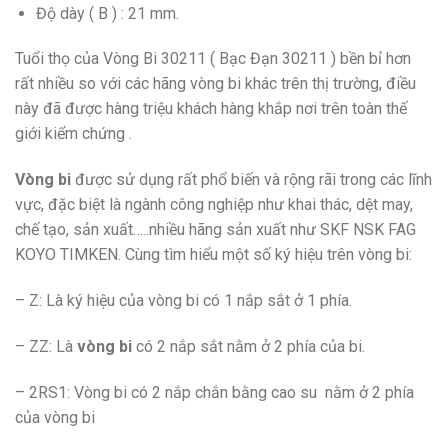
Độ dày ( B ) : 21 mm.
Tuổi thọ của Vòng Bi 30211 ( Bạc Đạn 30211 ) bền bỉ hơn
rất nhiều so với các hãng vòng bi khác trên thị trường, điều
này đã được hàng triệu khách hàng khắp nơi trên toàn thế
giới kiểm chứng .
Vòng bi
được sử dụng rất phổ biến và rộng rãi trong các lĩnh
vực, đặc biệt là ngành công nghiệp như khai thác, dệt may,
chế tạo, sản xuất…..nhiều hãng sản xuất như SKF NSK FAG
KOYO TIMKEN. Cùng tìm hiểu một số ký hiệu trên vòng bi:
– Z: Là ký hiệu của vòng bi có 1 nắp sắt ở 1 phía.
– ZZ: Là
vòng bi
có 2 nắp sắt nằm ở 2 phía của bi.
– 2RS1: Vòng bi có 2 nắp chắn bằng cao su nằm ở 2 phía
của vòng bi