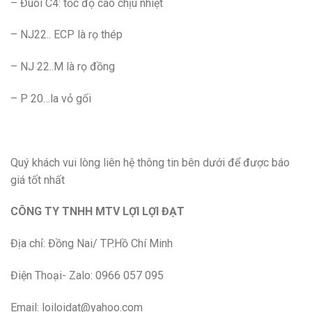
– Đuôi C4: tốc độ cao chịu nhiệt
– NJ22.. ECP là rọ thép
– NJ 22..M là rọ đồng
– P 20…la vỏ gối
Quý khách vui lòng liên hệ thông tin bên dưới để được báo
giá tốt nhất
CÔNG TY TNHH MTV LỢI LỢI ĐẠT
Địa chỉ: Đồng Nai/ TP.Hồ Chí Minh
Điện Thoại- Zalo: 0966 057 095
Email: loiloidat@yahoo.com