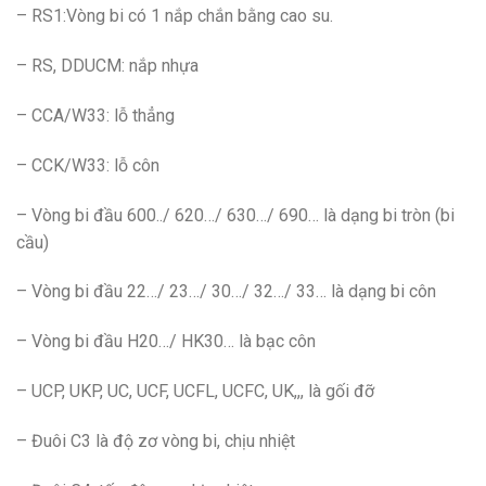
– RS1:Vòng bi có 1 nắp chắn bằng cao su.
– RS, DDUCM: nắp nhựa
– CCA/W33: lỗ thẳng
– CCK/W33: lỗ côn
– Vòng bi đầu 600../ 620…/ 630…/ 690… là dạng bi tròn (bi
cầu)
– Vòng bi đầu 22…/ 23…/ 30…/ 32…/ 33… là dạng bi côn
– Vòng bi đầu H20…/ HK30… là bạc côn
– UCP, UKP, UC, UCF, UCFL, UCFC, UK,,, là gối đỡ
– Đuôi C3 là độ zơ vòng bi, chịu nhiệt