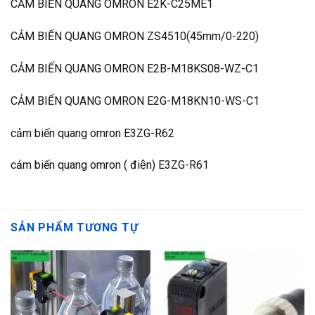
CẢM BIẾN QUANG OMRON E2K-C25ME1
CẢM BIẾN QUANG OMRON ZS4510(45mm/0-220)
CẢM BIẾN QUANG OMRON E2B-M18KS08-WZ-C1
CẢM BIẾN QUANG OMRON E2G-M18KN10-WS-C1
cảm biến quang omron E3ZG-R62
cảm biến quang omron ( điện) E3ZG-R61
SẢN PHẨM TƯƠNG TỰ