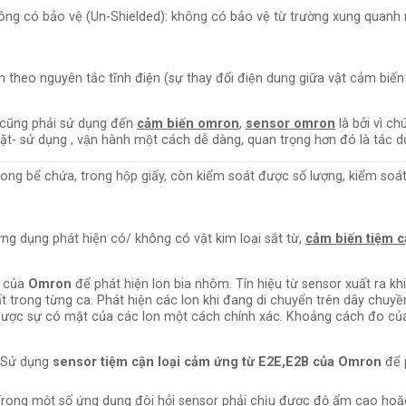
ông có bảo vệ (Un-Shielded): không có bảo vệ từ trường xung quanh
ện theo nguyên tắc tĩnh điện (sự thay đổi điện dung giữa vật cảm biến
cũng phải sử dụng đến
cảm biến omron
,
sensor omron
là bởi vì c
̣t- sử dụng , vận hành một cách dễ dàng, quan trọng hơn đó là tác du
 trong bể chứa, trong hộp giấy, còn kiểm soát được số lượng, kiểm so
ng dụng phát hiện có/ không có vật kim loại sắt từ,
cảm biến tiệm c
của
Omron
để phát hiện lon bia nhôm. Tín hiệu từ sensor xuất ra k
ất trong từng ca. Phát hiện các lon khi đang di chuyển trên dây chuyền
 được sự có mặt của các lon một cách chính xác. Khoảng cách đo củ
. Sử dụng
sensor tiệm cận loại cảm ứng từ E2E,E2B của Omron
để 
Trong một số ứng dụng đòi hỏi sensor phải chịu được độ ẩm cao hoặc 