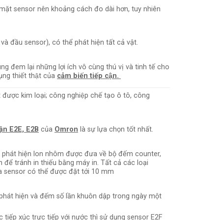
 mặt sensor nên khoảng cách đo dài hơn, tuy nhiên
 và đầu sensor), có thể phát hiện tất cả vật.
húng đem lại những lợi ích vô cùng thú vị và tinh tế cho
̣ng thiết thật của
cảm biến tiếp cận.
át được kim loại; công nghiệp chế tạo ô tô, công
ận E2E, E2B
của
Omron
là sự lựa chọn tốt nhất.
hi phát hiện lon nhôm được đưa về bộ đếm counter,
 để tránh in thiếu bằng máy in. Tất cả các loại
a sensor có thể được đặt tới 10 mm
phát hiện và đếm số lần khuôn dập trong ngày một
tiếp xúc trực tiếp với nước thì sử dụng sensor E2F