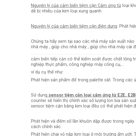
Nguyên lý của cảm biến tiệm cận Cảm ứng từ
loại kh
dễ bị nhiễu của kim loại xung quanh
Nguyên lý của cảm biến tiệm cận điện dung
: Phát hi
Chúng ta hãy xem tại sao các nhà máy sản xuất nào 
nhà máy , giúp cho nhà máy , giúp cho nhà máy cài đă
cảm biến tiếp cận có thể kiểm soát được chất lỏng
nghiệp thực phẩm, công nghiệp máy công cụ,…
ví dụ cụ thể như:
Phát hiện sản phẩm để trong palette sắt. Trong các ứ
Sử dụng
sensor tiệm cận loại cảm ứng từ E2E, E2B
counter sẽ hiển thị chính xác số lượng lon bia sản xu
sensor tiệm cận bằng kim loại đều có thể phát hiện
Phát hiện và đếm số lần khuôn dập được trong ngày
cách chính xác.
Phát hiện chai vỏ nắp kim loại ở môi trường ẩm ướt. 