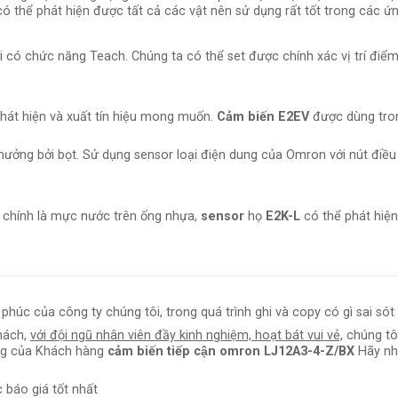
 có thể phát hiện được tất cả các vật nên sử dụng rất tốt trong các 
ời có chức năng Teach. Chúng ta có thể set được chính xác vị trí đi
 phát hiện và xuất tín hiệu mong muốn.
Cảm biến E2EV
được dùng tron
ưởng bởi bọt. Sử dụng sensor loại điện dung của Omron với nút điều 
 chính là mực nước trên ống nhựa,
sensor
họ
E2K-L
có thể phát hiện
 phúc của công ty chúng tôi, trong quá trình ghi và copy có gì sai 
hách,
với đội ngũ nhân viên đầy kinh nghiệm, hoạt bát vui vẻ,
chúng tôi
ng của Khách hàng
cảm biến tiếp cận omron LJ12A3-4-Z/BX
Hãy nh
 báo giá tốt nhất