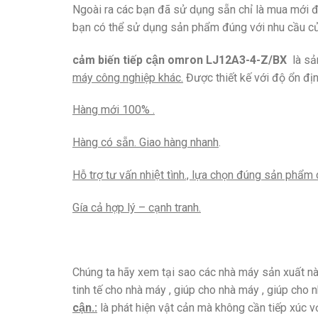
Ngoài ra các bạn đã sử dụng sẵn chỉ là mua mới đ
bạn có thể sử dụng sản phẩm đúng với nhu cầu cu
cảm biến tiếp cận omron LJ12A3-4-Z/BX
là sả
máy công nghiệp khác.
Được thiết kế với độ ổn địn
Hàng mới 100% .
Hàng có sẵn. Giao hàng nhanh
.
Hỗ trợ tư vấn nhiệt tình., lựa chọn đúng sản phâ
Gía cả hợp lý – cạnh tranh.
Chúng ta hãy xem tại sao các nhà máy sản xuất na
tinh tế cho nhà máy , giúp cho nhà máy , giúp cho nh
cận.:
là phát hiện vật cản mà không cần tiếp xúc vớ