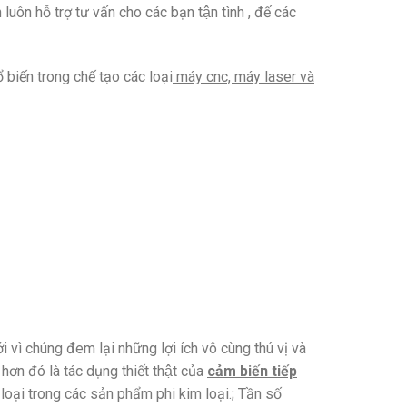
uôn hỗ trợ tư vấn cho các bạn tận tình , đế các
 biến trong chế tạo các loại
máy cnc, máy laser và
̉i vì chúng đem lại những lợi ích vô cùng thú vị và
hơn đó là tác dụng thiết thật của
cảm biến tiếp
loại trong các sản phẩm phi kim loại.; Tần số