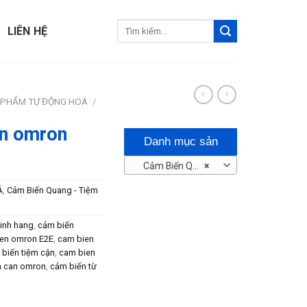
Tìm
LIÊN HỆ
kiếm:
 PHẨM TỰ ĐỘNG HOÁ
/
ận omron
Danh mục sản
Cảm Biến Quang – Tiệm Cận
×
phẩm
Á
,
Cảm Biến Quang - Tiệm
inh hang
,
cảm biến
en omron E2E
,
cam bien
biến tiệm cận
,
cam bien
m can omron
,
cảm biến từ