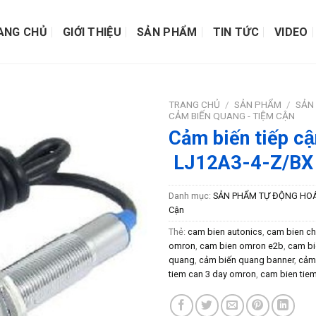
ANG CHỦ
GIỚI THIỆU
SẢN PHẨM
TIN TỨC
VIDEO
TRANG CHỦ
/
SẢN PHẨM
/
SẢN
CẢM BIẾN QUANG - TIỆM CẬN
Cảm biến tiếp c
LJ12A3-4-Z/BX
Danh mục:
SẢN PHẨM TỰ ĐỘNG HO
Cận
Thẻ:
cam bien autonics
,
cam bien ch
omron
,
cam bien omron e2b
,
cam bi
quang
,
cảm biến quang banner
,
cảm 
tiem can 3 day omron
,
cam bien tie