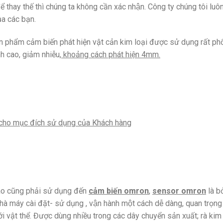
ể thay thế thì chúng ta không cần xác nhận. Công ty chúng tôi luôn l
̉a các bạn.
n phẩm cảm biến phát hiện vật cản kim loại được sử dụng rất phổ
h cao, giảm nhiễu,
khoảng cách phát hiện 4mm.
̉m cho mục đích sử dụng của Khách hàng
̀o cũng phải sử dụng đến
cảm biến omron
,
sensor omron
là bơ
à máy cài đặt- sử dụng , vận hành một cách dễ dàng, quan trọng 
i vật thể. Được dùng nhiều trong các dây chuyển sản xuất; rà kim 