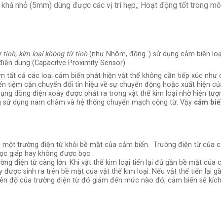
 khá nhỏ (5mm) dùng được các vị trí hẹp,; Hoạt động tốt trong môi
ừ tính, kim loại không từ tính
(như Nhôm, đồng..) sử dụng cảm biến loại
 điện dung (Capacitve Proximity Sensor).
 tất cả các loại cảm biến phát hiện vật thể không cần tiếp xúc như
ến tiệm cận chuyển đổi tín hiệu về sự chuyển động hoặc xuất hiện của
dụng dòng điện xoáy được phát ra trong vật thể kim loại nhờ hiện tượ
ống sử dụng nam châm và hệ thống chuyển mạch cộng từ. Vậy
cảm biế
a một trường điện từ khỏi bề mặt của cảm biến. Trường điện từ của c
ọc giáp hay không được bọc.
ường điện từ càng lớn. Khi vật thể kim loại tiến lại đủ gần bề mặt củ
y được sinh ra trên bề mặt của vật thể kim loại. Nếu vật thể tiến lại
 biên độ của trường điện từ đó giảm đến mức nào đó, cảm biến sẽ kích