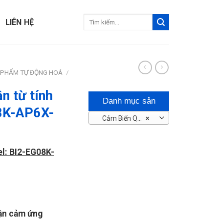
Tìm
LIÊN HỆ
kiếm:
 PHẨM TỰ ĐỘNG HOÁ
/
n từ tính
Danh mục sản
8K-AP6X-
Cảm Biến Quang – Tiệm Cận
×
phẩm
l: BI2-EG08K-
ận cảm ứng