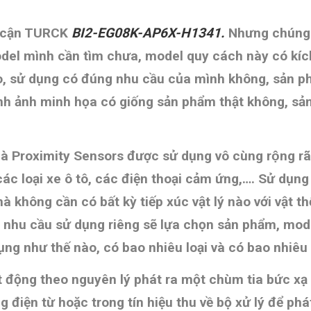
ệm cận TURCK
BI2-EG08K-AP6X-H1341.
Nhưng chúng ta
model mình cần tìm chưa, model quy cách này có kíc
̀o, sử dụng có đúng nhu cầu của mình không, sản 
, hình ảnh minh họa có giống sản phẩm thật không, sa
 là Proximity Sensors được sử dụng vô cùng rộng
ác loại xe ô tô, các điện thoại cảm ứng,…. Sử dụng 
à không cần có bất kỳ tiếp xúc vật lý nào với vật th
u cầu sử dụng riêng sẽ lựa chọn sản phẩm, mode
sử dụng như thế nào, có bao nhiêu loại và có bao nhi
ạt động theo nguyên lý
phát ra một chùm tia bức xạ 
điện từ hoặc trong tín hiệu thu về bộ xử lý để phát h