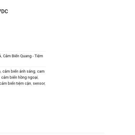
VDC
Á
,
Cảm Biến Quang - Tiệm
n
,
cảm biến ánh sáng
,
cam
,
cảm biến hồng ngoại
,
cảm biến tiệm cận
,
sensor
,