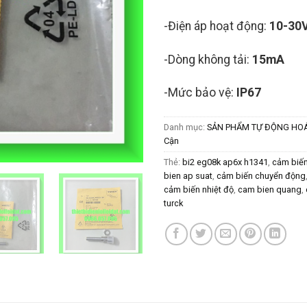
-Điện áp hoạt động:
10-30
-Dòng không tải:
15mA
-Mức bảo vệ:
IP67
Danh mục:
SẢN PHẨM TỰ ĐỘNG HO
Cận
Thẻ:
bi2 eg08k ap6x h1341
,
cảm biế
bien ap suat
,
cảm biến chuyển động
cảm biến nhiệt độ
,
cam bien quang
,
turck