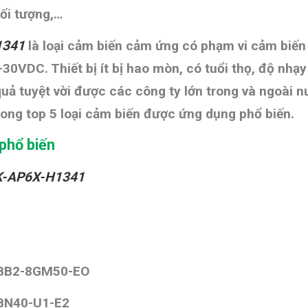
ối tượng,…
H1341
là loại cảm biến cảm ứng có phạm vi cảm biến
0-30VDC
. Thiết bị ít bị hao mòn, có tuổi thọ, độ nhạ
uả tuyệt vời được các công ty lớn trong và ngoài
ong top 5 loại cảm biến được ứng dụng phổ biến.
phổ biến
8K-AP6X-H1341
NBB2-8GM50-EO
BN40-U1-E2