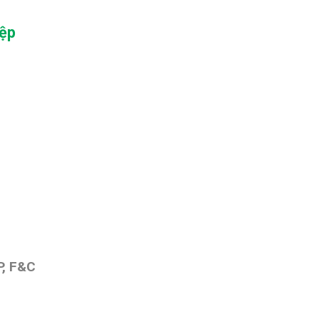
iệp
, F&C