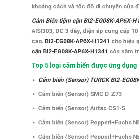
khoảng cách và tốc độ di chuyển của đ
Cảm Biến tiệm cận BI2-EG08K-AP6X-
AISI303, DC 3 dây, điện áp cung cấp 1
cao.
BI2-EG08K-AP6X-H1341
cho hiệu q
cận
BI2-EG08K-AP6X-H1341
còn nằm tr
Top 5 loại cảm biến được ứng dụng 
Cảm biến (Sensor) TURCK BI2-EG0
Cảm biến (Sensor) SMC D-Z73
Cảm biến (Sensor) Airtac CS1-S
Cảm biến (Sensor)
Pepperl+Fuchs 
Cảm biến (Sensor)
Pepperl+Fuchs N