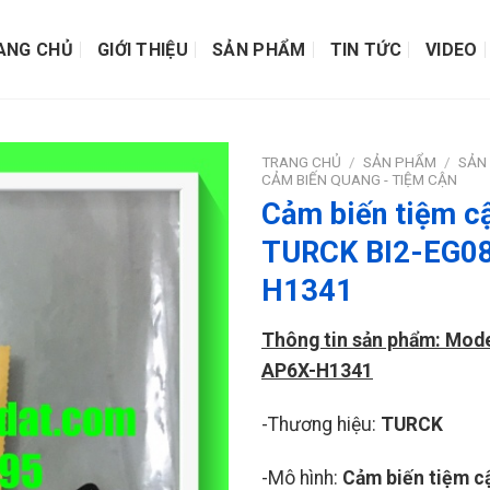
ANG CHỦ
GIỚI THIỆU
SẢN PHẨM
TIN TỨC
VIDEO
TRANG CHỦ
/
SẢN PHẨM
/
SẢN
CẢM BIẾN QUANG - TIỆM CẬN
Cảm biến tiệm cậ
TURCK BI2-EG0
H1341
Thông tin sản phẩm: Mode
AP6X-H1341
-Thương hiệu:
TURCK
-Mô hình:
Cảm biến tiệm c