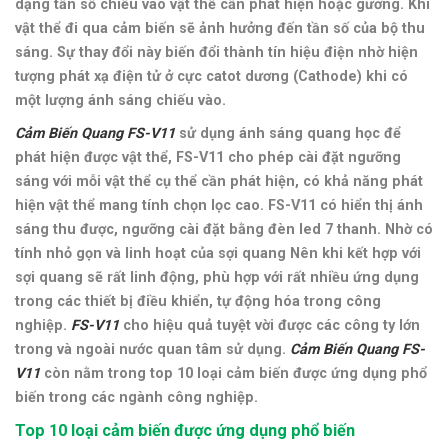
dạng tần số chiếu vào vật thể cần phát hiện hoặc gương. Khi
vật thể đi qua cảm biến sẽ ảnh hưởng đến tần số của bộ thu
sáng. Sự thay đổi này biến đổi thành tín hiệu điện nhờ hiện
tượng phát xạ điện tử ở cực catot dương (Cathode) khi có
một lượng ánh sáng chiếu vào.
Cảm Biến Quang FS-V11
sử dụng ánh sáng quang học để
phát hiện được vật thể, FS-V11 cho phép cài đặt ngưỡng
sáng với mỗi vật thể cụ thể cần phát hiện, có khả năng phát
hiện vật thể mang tính chọn lọc cao. FS-V11 có hiển thị ánh
sáng thu được, ngưỡng cài đặt bằng đèn led 7 thanh. Nhờ có
tính nhỏ gọn và linh hoạt của sợi quang Nên khi kết hợp với
sợi quang sẽ rất linh động, phù hợp với rất nhiều ứng dụng
trong các thiết bị điều khiển, tự động hóa trong công
nghiệp
.
FS-V11
cho hiệu quả tuyệt vời được các công ty lớn
trong và ngoài nước quan tâm sử dụng.
Cảm Biến Quang FS-
V11
còn nằm trong top 10 loại cảm biến được ứng dụng phổ
biến trong các ngành công nghiệp.
Top 10 loại cảm biến được ứng dụng phổ biến