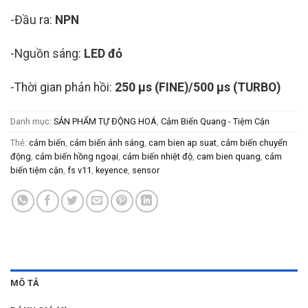
-Đầu ra:
NPN
-Nguồn sáng:
LED đỏ
-Thời gian phản hồi:
250 µs (FINE)/500 µs (TURBO)
Danh mục:
SẢN PHẨM TỰ ĐỘNG HOÁ
,
Cảm Biến Quang - Tiệm Cận
Thẻ:
cảm biến
,
cảm biến ánh sáng
,
cam bien ap suat
,
cảm biến chuyển
động
,
cảm biến hồng ngoại
,
cảm biến nhiệt độ
,
cam bien quang
,
cảm
biến tiệm cận
,
fs v11
,
keyence
,
sensor
MÔ TẢ