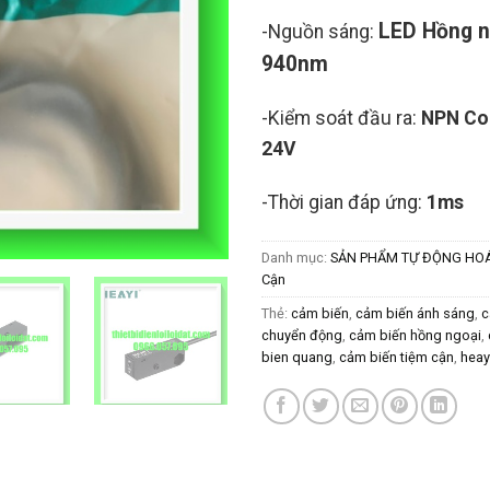
LED Hồng n
-Nguồn sáng:
940nm
-Kiểm soát đầu ra:
NPN Co
24V
-Thời gian đáp ứng:
1ms
Danh mục:
SẢN PHẨM TỰ ĐỘNG HO
Cận
Thẻ:
cảm biến
,
cảm biến ánh sáng
,
c
chuyển động
,
cảm biến hồng ngoại
,
bien quang
,
cảm biến tiệm cận
,
heay