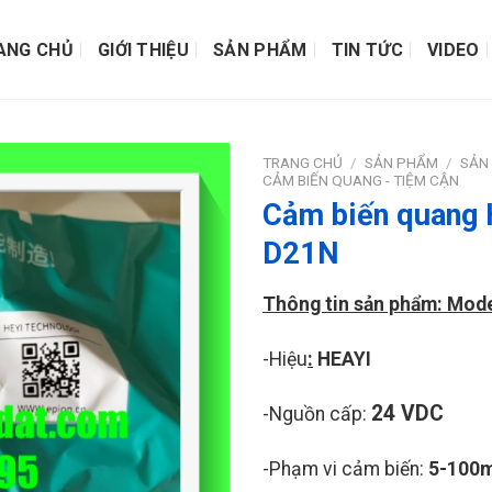
ANG CHỦ
GIỚI THIỆU
SẢN PHẨM
TIN TỨC
VIDEO
TRANG CHỦ
/
SẢN PHẨM
/
SẢN
CẢM BIẾN QUANG - TIỆM CẬN
Cảm biến quang 
D21N
Thông tin sản phẩm: Mod
-Hiệu
:
HEAYI
24 VDC
-Nguồn cấp:
-Phạm vi cảm biến:
5-100