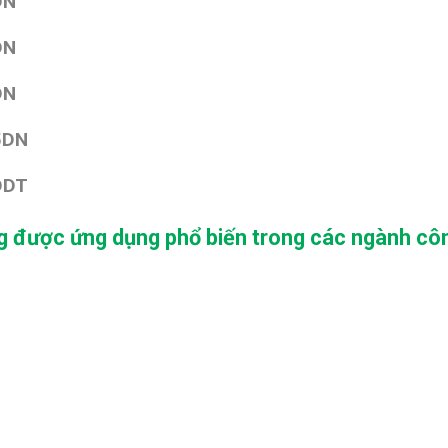
DN
DN
DN
5DN
DDT
g được ứng dụng phổ biến trong các ngành cô