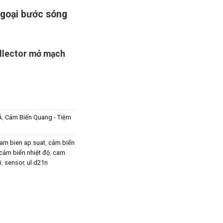
goại bước sóng
llector mở mạch
Á
,
Cảm Biến Quang - Tiệm
am bien ap suat
,
cảm biến
cảm biến nhiệt độ
,
cam
i
,
sensor
,
ul d21n