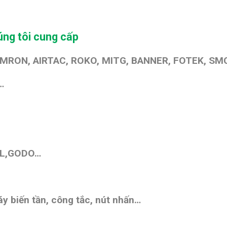
ng tôi cung cấp
OMRON, AIRTAC, ROKO, MITG, BANNER, FOTEK, SMC
…
ML,GODO…
y biến tần, công tắc, nút nhấn…