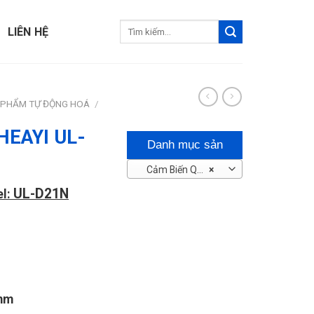
Tìm
LIÊN HỆ
kiếm:
 PHẨM TỰ ĐỘNG HOÁ
/
HEAYI UL-
Danh mục sản
Cảm Biến Quang – Tiệm Cận
×
phẩm
UL-D21N
el:
mm