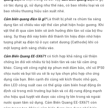
có tác dụng gì, sử dụng như thế nào, có bao nhiêu loại và có
bao nhiêu thương hiệu sản xuất nhé.
Cảm biến quang điện là gì?
Là thiết bị phát ra chùm tia sáng
dạng tần số chiếu vào vật thể cần phát hiện hoặc gương. Khi
vật thể đi qua cảm biến sẽ ảnh hưởng đến tần số của bộ thu
sáng. Sự thay đổi này biến đổi thành tín hiệu điện nhờ hiện
tượng phát xạ điện tử ở cực catot dương (Cathode) khi có
một lượng ánh sáng chiếu vào.
Cảm Biến Quang EE-SX671
có tích hợp khả năng cải thiện
chống ồn đối với nhiễu từ bộ biến tần và các tải cảm ứng
khác. Cùng với công nghệ ép phun mới đảm bảo, chỉ số IP50
chịu nước và bụi tối ưu sẽ là sự lựa chọn phù hợp cho ứng
dụng của bạn. Bên cạnh đó cùng với kích thước nhỏ gọn,
đèn LED công suất cao có thể giúp cảm biến hoạt động ổn
định cả trong môi trường bụi bẩn và có độ rung động mạnh
cho hiệu quả tuyệt vời được các công ty lớn trong và ngoài
nước quan tâm sử dụng. Cảm Biến Quang EE-SX671 còn