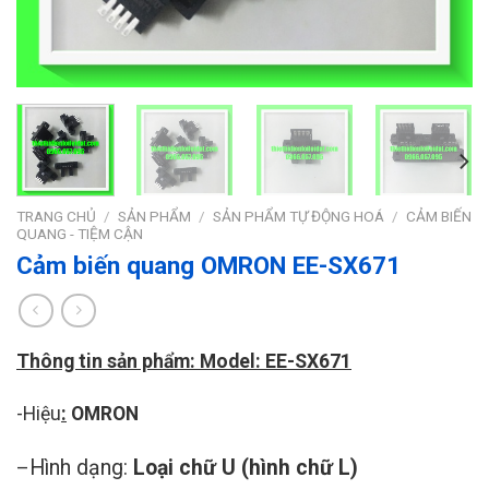
TRANG CHỦ
/
SẢN PHẨM
/
SẢN PHẨM TỰ ĐỘNG HOÁ
/
CẢM BIẾN
QUANG - TIỆM CẬN
Cảm biến quang OMRON EE-SX671
Thông tin sản phẩm: Model: EE-SX671
-Hiệu
:
OMRON
Hình dạng:
Loại chữ U (hình chữ L)
–