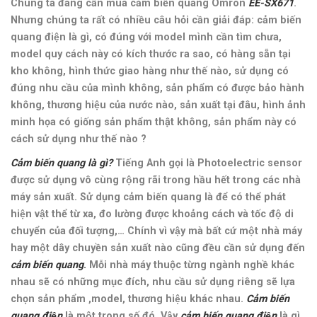
Chúng ta đang cần mua cảm biến quang Omron
EE-SX671
.
Nhưng chúng ta rất có nhiều câu hỏi cần giải đáp: cảm biến
quang điện là gì, có đúng với model mình cần tìm chưa,
model quy cách này có kích thước ra sao, có hàng sẵn tại
kho không, hình thức giao hàng như thế nào, sử dụng có
đúng nhu cầu của mình không, sản phẩm có được bảo hành
không, thương hiệu của nước nào, sản xuất tại đâu, hình ảnh
minh họa có giống sản phẩm thật không, sản phẩm này có
cách sử dụng như thế nào ?
Cảm biến quang là gì?
Tiếng Anh gọi là Photoelectric sensor
được sử dụng vô cùng rộng rãi trong hầu hết trong các nhà
máy sản xuất. Sử dụng cảm biến quang là để có thể phát
hiện vật thể từ xa, đo lường được khoảng cách và tốc độ di
chuyển của đối tượng,… Chính vì vậy mà bất cứ một nhà máy
hay một dây chuyền sản xuất nào cũng đều cần sử dụng đến
cảm biến quang
.
Mỗi nhà máy thuộc từng ngành nghề khác
nhau sẽ có những mục đích, nhu cầu sử dụng riêng sẽ lựa
chọn sản phẩm ,model, thương hiệu khác nhau.
Cảm biến
quang điện
là một trong số đó. Vậy
cảm biến quang điện
là gì,