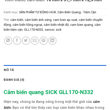
Danh mục:
SẢN PHẨM TỰ ĐỘNG HOÁ
,
Cảm Biến Quang - Tiệm Cận
Thẻ:
cảm biến
,
cảm biến ánh sáng
,
cam bien ap suat
,
cảm biến chuyển
động
,
cảm biến hồng ngoại
,
cảm biến nhiệt độ
,
cam bien quang
,
cảm
biến tiệm cận
,
GLL170-N332
,
sensor
,
sick
MÔ TẢ
ĐÁNH GIÁ (0)
Cảm biến quang SICK GLL170-N332
Hiện nay, chúng ta đang sống trong một thế giới của
cảm
biến
.
Bạn có thể tìm thấy các loại cảm biến khác nhau trong