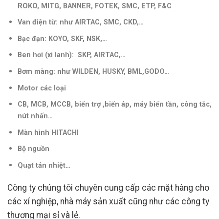
ROKO, MITG, BANNER, FOTEK, SMC, ETP, F&C
Van điện từ: như AIRTAC, SMC, CKD,…
Bạc đạn: KOYO, SKF, NSK,…
Ben hơi (xi lanh): SKP, AIRTAC,…
Bơm màng: như WILDEN, HUSKY, BML,GODO…
Motor các loại
CB, MCB, MCCB, biến trợ ,biến áp, máy biến tần, công tắc,
nút nhấn…
Màn hình HITACHI
Bộ nguồn
Quạt tản nhiệt…
Công ty chúng tôi chuyên cung cấp các mặt hàng cho
các xí nghiệp, nhà máy sản xuất cũng như các công ty
thương mại sỉ và lẻ.