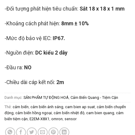
-Đối tượng phát hiện tiêu chuẩn:
Sắt 18 x 18 x 1 mm
-Khoảng cách phát hiện:
8mm ± 10%
-Mức độ bảo vệ IEC:
IP67.
-Nguồn điện:
DC kiểu 2 dây
-Đầu ra:
NO
-Chiều dài cáp kết nối:
2m
Danh mục:
SẢN PHẨM TỰ ĐỘNG HOÁ
,
Cảm Biến Quang - Tiệm Cận
Thẻ:
cảm biến
,
cảm biến ánh sáng
,
cam bien ap suat
,
cảm biến chuyển
động
,
cảm biến hồng ngoại
,
cảm biến nhiệt độ
,
cam bien quang
,
cảm
biến tiệm cận
,
E2EM-X8X1
,
omron
,
sensor