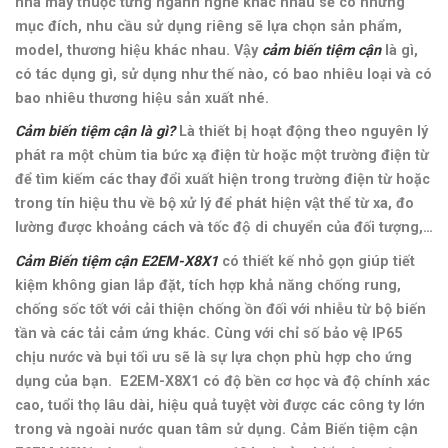
nhà máy thuộc từng ngành nghề khác nhau sẽ có những
mục đích, nhu cầu sử dụng riêng sẽ lựa chọn sản phẩm,
model, thương hiệu khác nhau. Vậy
cảm biến tiệm cận
là gì,
có tác dụng gì, sử dụng như thế nào, có bao nhiêu loại và có
bao nhiêu thương hiệu sản xuất nhé.
Cảm biến tiệm cận là gì?
Là thiết bị hoạt động theo nguyên lý
phát ra một chùm tia bức xạ điện từ hoặc một trường điện từ
để tìm kiếm các thay đổi xuất hiện trong trường điện từ hoặc
trong tín hiệu thu về bộ xử lý để phát hiện vật thể từ xa, đo
lường được khoảng cách và tốc độ di chuyển của đối tượng,…
Cảm Biến tiệm cận E2EM-X8X1
có thiết kế nhỏ gọn giúp tiết
kiệm không gian lắp đặt,
tích hợp khả năng chống rung,
chống sốc tốt với cải thiện chống ồn đối với nhiễu từ bộ biến
tần và các tải cảm ứng khác. Cùng với chỉ số bảo vệ IP65
chịu nước và bụi tối ưu sẽ là sự lựa chọn phù hợp cho ứng
dụng của bạn. E2EM-X8X1 có độ bền cơ học và độ chính xác
cao, tuổi thọ lâu dài, hiệu quả tuyệt vời được các công ty lớn
trong và ngoài nước quan tâm sử dụng. Cảm Biến tiệm cận