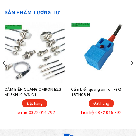
SẢN PHẨM TƯƠNG TỰ
CẢM BIẾN QUANG OMRON E2G-
Cảm biến quang omron F3Q-
M18KN10-WS-C1
18TN08-N
Đặt hàng
Đặt hàng
Liên hệ: 0372 016 792
Liên hệ: 0372 016 792