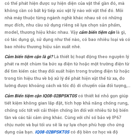
có thể phát hiện được sự hiện diện của vật thể gần đó, mà
không cần có bất kỳ tiếp xúc vật lý nào với vật thể đó.
Mỗi
nhà máy thuộc từng ngành nghề khác nhau sẽ có những
mục đích, nhu cầu sử dụng riêng sẽ lựa chọn sản phẩm,
model, thương hiệu khác nhau. Vậy
cảm biến tiệm cận
là gì,
có tác dụng gì, sử dụng như thế nào, có bao nhiêu loại và có
bao nhiêu thương hiệu sản xuất nhé.
Cảm biến tiệm cận là gì?
Là thiết bị hoạt động theo nguyên lý
phát ra một chùm tia bức xạ điện từ hoặc một trường điện từ
để tìm kiếm các thay đổi xuất hiện trong trường điện từ hoặc
trong tín hiệu thu về bộ xử lý để phát hiện vật thể từ xa, đo
lường được khoảng cách và tốc độ di chuyển của đối tượng,…
Cảm Biến tiệm cận IQ08-02BPSKT0S
có thiết kế nhỏ gọn giúp
tiết kiệm không gian lắp đặt,
tích hợp khả năng chống rung,
chống sốc tốt với cải thiện chống ồn đối với nhiễu từ bộ biến
tần và các tải cảm ứng khác. Cùng với chỉ số bảo vệ IP67
chịu nước và bụi tối ưu sẽ là sự lựa chọn phù hợp cho ứng
dụng của bạn.
IQ08-02BPSKT0S
có độ bền cơ học và độ