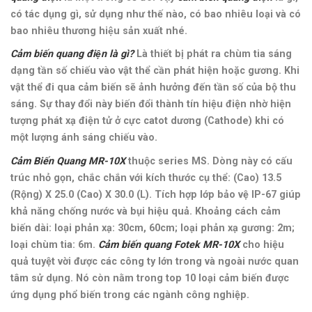
có tác dụng gì, sử dụng như thế nào, có bao nhiêu loại và có
bao nhiêu thương hiệu sản xuất nhé.
Cảm biến quang điện là gì?
Là thiết bị phát ra chùm tia sáng
dạng tần số chiếu vào vật thể cần phát hiện hoặc gương. Khi
vật thể đi qua cảm biến sẽ ảnh hưởng đến tần số của bộ thu
sáng. Sự thay đổi này biến đổi thành tín hiệu điện nhờ hiện
tượng phát xạ điện tử ở cực catot dương (Cathode) khi có
một lượng ánh sáng chiếu vào.
Cảm Biến Quang MR-10X
thuộc
series MS. Dòng này có c
ấu
trúc nhỏ gọn, chắc chắn với kích thước cụ thể: (Cao) 13.5
(Rộng) X 25.0 (Cao) X 30.0 (L). Tích hợp lớp bảo vệ IP-67 giúp
khả năng chống nước và bụi hiệu quả. Khoảng cách cảm
biến dài: loại phản xạ: 30cm, 60cm; loại phản xạ gương: 2m;
loại chùm tia: 6m.
Cảm biến quang Fotek MR-10X
cho hiệu
quả tuyệt vời được các công ty lớn trong và ngoài nước quan
tâm sử dụng. Nó còn nằm trong top 10 loại cảm biến được
ứng dụng phổ biến trong các ngành công nghiệp.