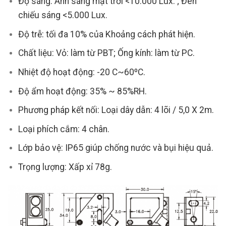
Độ sáng: Ánh sáng mặt trời <10.000 Lux. ; Đèn
chiếu sáng <5.000 Lux.
Độ trễ: tối đa 10% của Khoảng cách phát hiện.
Chất liệu: Vỏ: làm từ PBT; Ống kính: làm từ PC.
Nhiệt độ hoạt động: -20 C~60ºC.
Độ ẩm hoạt động: 35% ~ 85%RH.
Phương pháp kết nối: Loại dây dẫn: 4 lõi / 5,0 X 2m.
Loại phích cắm: 4 chân.
Lớp bảo vệ: IP65 giúp chống nước và bụi hiệu quả.
Trọng lượng: Xấp xỉ 78g.