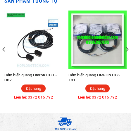
SẢN PHẨM TƯƠNG TỰ
Cảm biến quang Omron E3ZG-
Cảm biến quang OMRON E3Z-
D82
T81
Đặt hàng
Đặt hàng
Liên hệ: 0372 016 792
Liên hệ: 0372 016 792