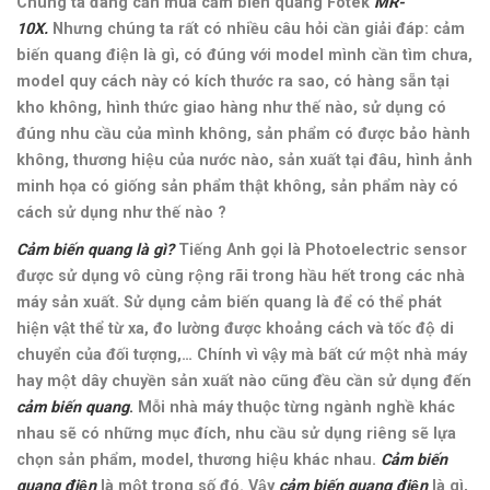
Chúng ta đang cần mua cảm biến quang Fotek
MR-
10X.
Nhưng chúng ta rất có nhiều câu hỏi cần giải đáp: cảm
biến quang điện là gì, có đúng với model mình cần tìm chưa,
model quy cách này có kích thước ra sao, có hàng sẵn tại
kho không, hình thức giao hàng như thế nào, sử dụng có
đúng nhu cầu của mình không, sản phẩm có được bảo hành
không, thương hiệu của nước nào, sản xuất tại đâu, hình ảnh
minh họa có giống sản phẩm thật không, sản phẩm này có
cách sử dụng như thế nào ?
Cảm biến quang là gì?
Tiếng Anh gọi là Photoelectric sensor
được sử dụng vô cùng rộng rãi trong hầu hết trong các nhà
máy sản xuất. Sử dụng cảm biến quang là để có thể phát
hiện vật thể từ xa, đo lường được khoảng cách và tốc độ di
chuyển của đối tượng,… Chính vì vậy mà bất cứ một nhà máy
hay một dây chuyền sản xuất nào cũng đều cần sử dụng đến
cảm biến quang
.
Mỗi nhà máy thuộc từng ngành nghề khác
nhau sẽ có những mục đích, nhu cầu sử dụng riêng sẽ lựa
chọn sản phẩm, model, thương hiệu khác nhau.
Cảm biến
quang điện
là một trong số đó. Vậy
cảm biến quang điện
là gì,