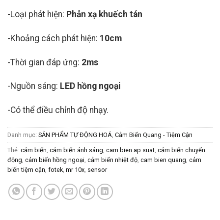
-Loại phát hiện:
Phản xạ khuếch tán
-Khoảng cách phát hiện:
10cm
-Thời gian đáp ứng:
2ms
-Nguồn sáng:
LED hồng ngoại
-Có thể điều chỉnh độ nhạy.
Danh mục:
SẢN PHẨM TỰ ĐỘNG HOÁ
,
Cảm Biến Quang - Tiệm Cận
Thẻ:
cảm biến
,
cảm biến ánh sáng
,
cam bien ap suat
,
cảm biến chuyển
động
,
cảm biến hồng ngoại
,
cảm biến nhiệt độ
,
cam bien quang
,
cảm
biến tiệm cận
,
fotek
,
mr 10x
,
sensor