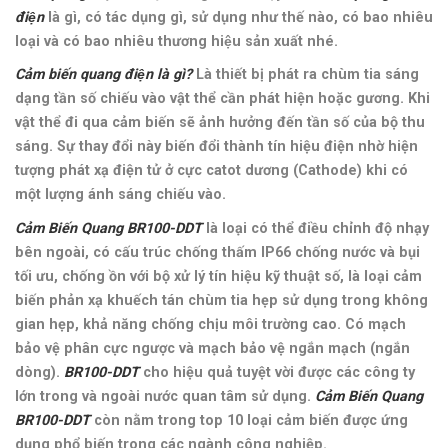
điện
là gì, có tác dụng gì, sử dụng như thế nào, có bao nhiêu
loại và có bao nhiêu thương hiệu sản xuất nhé.
Cảm biến quang điện là gì?
Là thiết bị phát ra chùm tia sáng
dạng tần số chiếu vào vật thể cần phát hiện hoặc gương. Khi
vật thể đi qua cảm biến sẽ ảnh hưởng đến tần số của bộ thu
sáng. Sự thay đổi này biến đổi thành tín hiệu điện nhờ hiện
tượng phát xạ điện tử ở cực catot dương (Cathode) khi có
một lượng ánh sáng chiếu vào.
Cảm Biến Quang BR100-DDT
là loại có thể điều chỉnh độ nhạy
bên ngoài, có cấu trúc chống thấm IP66 chống nước và bụi
tối ưu, chống ồn với bộ xử lý tín hiệu kỹ thuật số, là loại cảm
biến phản xạ khuếch tán chùm tia hẹp sử dụng trong không
gian hẹp, k
hả năng chống chịu môi trường cao
. Có mạch
bảo vệ phân cực ngược và mạch bảo vệ ngắn mạch (ngắn
dòng).
BR100-DDT
cho hiệu quả tuyệt vời được các công ty
lớn trong và ngoài nước quan tâm sử dụng.
Cảm Biến Quang
BR100-DDT
còn nằm trong top 10 loại cảm biến được ứng
dụng phổ biến trong các ngành công nghiệp.