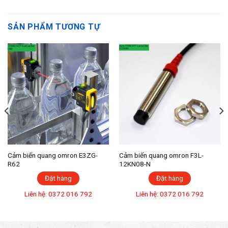
SẢN PHẨM TƯƠNG TỰ
Cảm biến quang omron E3ZG-
Cảm biến quang omron F3L-
R62
12KN08-N
Đặt hàng
Đặt hàng
Liên hệ: 0372 016 792
Liên hệ: 0372 016 792