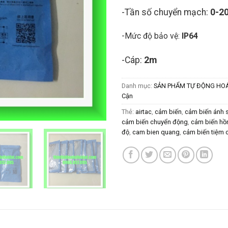
-Tần số chuyển mạch:
0-2
-Mức độ bảo vệ:
IP64
-Cáp:
2m
Danh mục:
SẢN PHẨM TỰ ĐỘNG HO
Cận
Thẻ:
airtac
,
cảm biến
,
cảm biến ánh 
cảm biến chuyển động
,
cảm biến hồ
độ
,
cam bien quang
,
cảm biến tiệm 