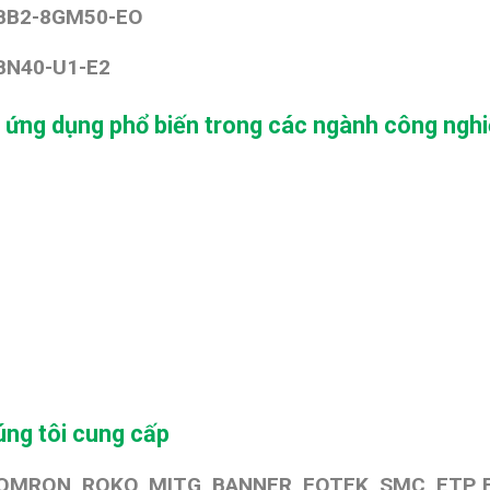
NBB2-8GM50-EO
BN40-U1-E2
 ứng dụng phổ biến trong các ngành công ngh
ng tôi cung cấp
 OMRON, ROKO, MITG, BANNER, FOTEK, SMC, ETP, 