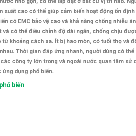
thước nhỏ gọn, có thể lắp đặt ở bất cứ vị trí nào. 
n suất cao có thể giúp cảm biến hoạt động ổn định
iến có EMC bảo vệ cao và khả năng chống nhiễu án
 ít và có thể điều chỉnh độ dài ngắn, chống chịu đượ
 từ khoảng cách xa. Ít bị hao mòn, có tuổi thọ và 
c nhau. Thời gian đáp ứng nhanh, người dùng có thể
 các công ty lớn trong và ngoài nước quan tâm sử
c ứng dụng phổ biến.
phổ biến