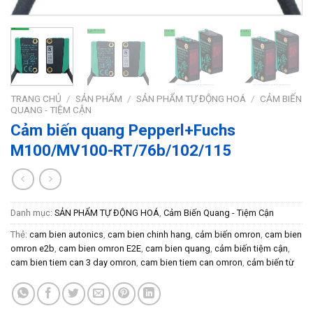
TRANG CHỦ
/
SẢN PHẨM
/
SẢN PHẨM TỰ ĐỘNG HOÁ
/
CẢM BIẾN
QUANG - TIỆM CẬN
Cảm biến quang Pepperl+Fuchs
M100/MV100-RT/76b/102/115
Danh mục:
SẢN PHẨM TỰ ĐỘNG HOÁ
,
Cảm Biến Quang - Tiệm Cận
Thẻ:
cam bien autonics
,
cam bien chinh hang
,
cảm biến omron
,
cam bien
omron e2b
,
cam bien omron E2E
,
cam bien quang
,
cảm biến tiệm cận
,
cam bien tiem can 3 day omron
,
cam bien tiem can omron
,
cảm biến từ