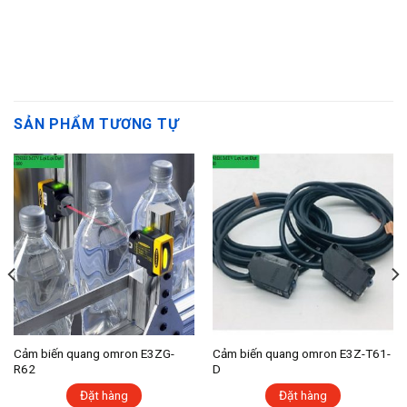
SẢN PHẨM TƯƠNG TỰ
Cảm biến quang omron E3ZG-
Cảm biến quang omron E3Z-T61-
R62
D
Đặt hàng
Đặt hàng