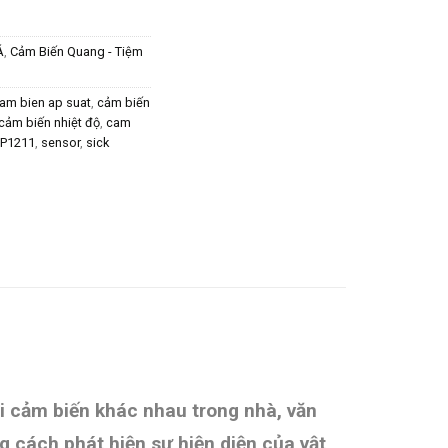
Á
,
Cảm Biến Quang - Tiệm
am bien ap suat
,
cảm biến
cảm biến nhiệt độ
,
cam
-P1211
,
sensor
,
sick
ại cảm biến khác nhau trong nhà, văn
 cách phát hiện sự hiện diện của vật