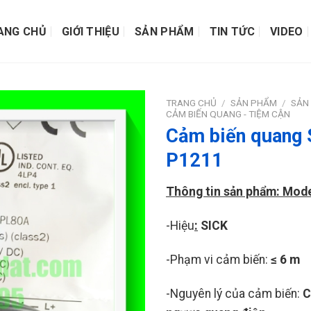
ANG CHỦ
GIỚI THIỆU
SẢN PHẨM
TIN TỨC
VIDEO
TRANG CHỦ
/
SẢN PHẨM
/
SẢN
CẢM BIẾN QUANG - TIỆM CẬN
Cảm biến quang
P1211
Thông tin sản phẩm: Mod
-Hiệu
:
SICK
-Phạm vi cảm biến:
≤ 6 m
-Nguyên lý của cảm biến:
C