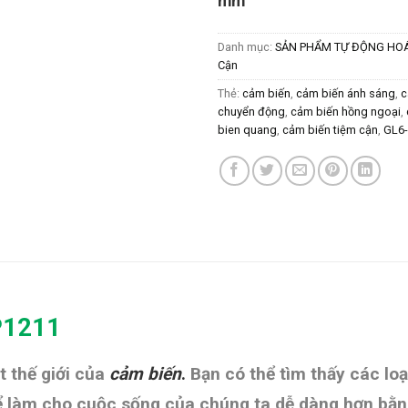
mm
Danh mục:
SẢN PHẨM TỰ ĐỘNG HO
Cận
Thẻ:
cảm biến
,
cảm biến ánh sáng
,
c
chuyển động
,
cảm biến hồng ngoại
,
bien quang
,
cảm biến tiệm cận
,
GL6
-P1211
 thế giới của
cảm biến
.
Bạn có thể tìm thấy các lo
Để làm cho cuộc sống của chúng ta dễ dàng hơn bằng