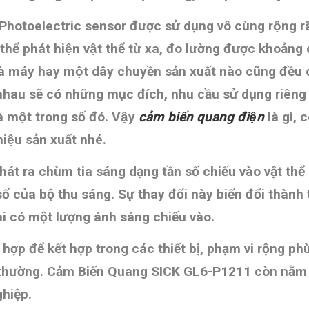
 Photoelectric sensor được sử dụng vô cùng rộng ra
 thể phát hiện vật thể từ xa, đo lường được khoảng 
hà máy hay một dây chuyền sản xuất nào cũng đều 
au sẽ có những mục đích, nhu cầu sử dụng riêng se
̀ một trong số đó. Vậy
cảm biến quang điện
là gì, 
iệu sản xuất nhé.
phát ra chùm tia sáng dạng tần số chiếu vào vật thể
ố của bộ thu sáng. Sự thay đổi này biến đổi thành t
hi có một lượng ánh sáng chiếu vào.
 hợp để kết hợp trong các thiết bị, phạm vi rộng p
 thường
. Cảm Biến Quang SICK GL6-P1211 còn nằm t
hiệp.