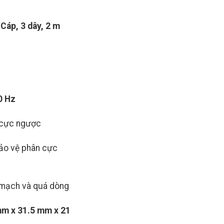
:
Cáp, 3 dây, 2 m
0 Hz
 cực ngược
ảo vệ phân cực
 mạch và quá dòng
m x 31.5 mm x 21