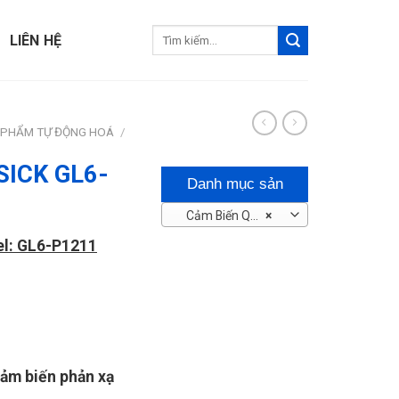
Tìm
LIÊN HỆ
kiếm:
 PHẨM TỰ ĐỘNG HOÁ
/
 SICK GL6-
Danh mục sản
Cảm Biến Quang – Tiệm Cận
×
phẩm
el: GL6-P1211
ảm biến phản xạ