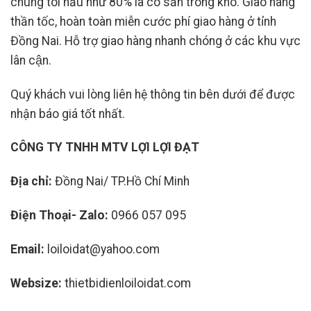
chúng tôi hầu như 80% là có sẵn trong kho. Giao hàng
thần tốc, hoàn toàn miễn cước phí giao hàng ở tỉnh
Đồng Nai. Hỗ trợ giao hàng nhanh chóng ở các khu vực
lân cận.
Quý khách vui lòng liên hệ thông tin bên dưới để được
nhận báo giá tốt nhất.
CÔNG TY TNHH MTV LỢI LỢI ĐẠT
Địa chỉ:
Đồng Nai/ TP.Hồ Chí Minh
Điện Thoại- Zalo:
0966 057 095
Email:
loiloidat@yahoo.com
Websize:
thietbidienloiloidat.com