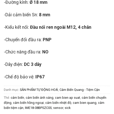
-Đường kính:
Ø 18 mm
-Dải cảm biến Sn:
8 mm
-Kiểu kết nối:
Đầu nối ren ngoài M12, 4 chân
-Chuyển đổi đầu ra:
PNP
-Chức năng đầu ra:
NO
-Dây điện:
DC 3 dây
-Chế độ bảo vệ:
IP67
Danh mục:
SẢN PHẨM TỰ ĐỘNG HOÁ
,
Cảm Biến Quang - Tiệm Cận
Thẻ:
cảm biến
,
cảm biến ánh sáng
,
cam bien ap suat
,
cảm biến chuyển
động
,
cảm biến hồng ngoại
,
cảm biến nhiệt độ
,
cam bien quang
,
cảm
biến tiệm cận
,
IME18-08BPSZC0S
,
sensor
,
sick