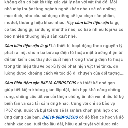
không cần có bất kỳ tiếp xúc vật lý nào với vật thể đó.
Mỗi
nhà máy thuộc từng ngành nghề khác nhau sẽ có những
mục đích, nhu cầu sử dụng riêng sẽ lựa chọn sản phẩm,
model, thương hiệu khác nhau. Vậy
cảm biến tiệm cận
là gì,
có tác dụng gì, sử dụng như thế nào, có bao nhiêu loại và có
bao nhiêu thương hiệu sản xuất nhé.
Cảm biến tiệm cận là gì?
Là thiết bị hoạt động theo nguyên lý
phát ra một chùm tia bức xạ điện từ hoặc một trường điện từ
để tìm kiếm các thay đổi xuất hiện trong trường điện từ hoặc
trong tín hiệu thu về bộ xử lý để phát hiện vật thể từ xa, đo
lường được khoảng cách và tốc độ di chuyển của đối tượng,…
Cảm Biến tiệm cận IME18-08BPSZC0S
có thiết kế nhỏ gọn
giúp tiết kiệm không gian lắp đặt,
tích hợp khả năng chống
rung, chống sốc tốt với cải thiện chống ồn đối với nhiễu từ bộ
biến tần và các tải cảm ứng khác. Cùng với chỉ số bảo vệ
IP67 chịu nước và bụi tối ưu sẽ là sự lựa chọn phù hợp cho
ứng dụng của bạn.
IME18-08BPSZC0S
có độ bền cơ học và độ
chính xác cao, tuổi thọ lâu dài, hiệu quả tuyệt vời được các