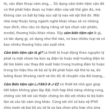
tô, các điện thoại cảm ứng,…. Sử dụng cảm biến tiệm cận để
có thể phát hiện được sự hiện diện của vật thể gần đó, mà
không cần có bất kỳ tiếp xúc vật lý nào với vật thể đó.
Mỗi
nhà máy thuộc từng ngành nghề khác nhau sẽ có những
mục đích, nhu cầu sử dụng riêng sẽ lựa chọn sản phẩm,
model, thương hiệu khác nhau. Vậy
cảm biến tiệm cận
là gì,
có tác dụng gì, sử dụng như thế nào, có bao nhiêu loại và có
bao nhiêu thương hiệu sản xuất nhé.
Cảm biến tiệm cận là gì?
Là thiết bị hoạt động theo nguyên lý
phát ra một chùm tia bức xạ điện từ hoặc một trường điện từ
để tìm kiếm các thay đổi xuất hiện trong trường điện từ hoặc
trong tín hiệu thu về bộ xử lý để phát hiện vật thể từ xa, đo
lường được khoảng cách và tốc độ di chuyển của đối tượng,…
Cảm Biến tiệm cận LJ18A3-8-J-EZ
có thiết kế nhỏ gọn giúp
tiết kiệm không gian lắp đặt,
tích hợp khả năng chống rung,
chống sốc tốt với cải thiện chống ồn đối với nhiễu từ bộ biến
tần và các tải cảm ứng khác. Cùng với chỉ số bảo vệ IP65
chịu nước và bụi tối ưu sẽ là sự lựa chọn phù hợp cho ứng