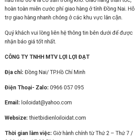
hầu như 80% là có sẵn trong kho. Giao hàng thần tốc,
hoàn toàn miễn cước phí giao hàng ở tỉnh Đồng Nai. Hỗ
trợ giao hàng nhanh chóng ở các khu vực lân cận.
Quý khách vui lòng liên hệ thông tin bên dưới để được
nhận báo giá tốt nhất.
CÔNG TY TNHH MTV LỢI LỢI ĐẠT
Địa chỉ:
Đồng Nai/ TP.Hồ Chí Minh
Điện Thoại- Zalo:
0966 057 095
Email:
loiloidat@yahoo.com
Websize:
thietbidienloiloidat.com
Thời gian làm việc:
Giờ hành chính từ Thứ 2 – Thứ 7 /