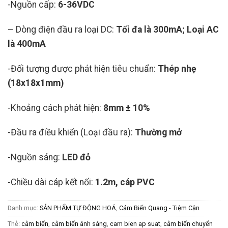
-Nguồn cấp:
6-36VDC
– Dòng điện đầu ra loại DC:
Tối đa là 300mA; Loại AC
là 400mA
-Đối tượng được phát hiện tiêu chuẩn:
Thép nhẹ
(18x18x1mm)
-Khoảng cách phát hiện:
8mm ± 10%
-Đầu ra điều khiển (Loại đầu ra):
Thường mở
-Nguồn sáng:
LED đỏ
-Chiều dài cáp kết nối:
1.2m, cáp PVC
Danh mục:
SẢN PHẨM TỰ ĐỘNG HOÁ
,
Cảm Biến Quang - Tiệm Cận
Thẻ:
cảm biến
,
cảm biến ánh sáng
,
cam bien ap suat
,
cảm biến chuyển