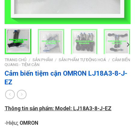
TRANG CHỦ
/
SẢN PHẨM
/
SẢN PHẨM TỰ ĐỘNG HOÁ
/
CẢM BIẾN
QUANG - TIỆM CẬN
Cảm biến tiệm cận OMRON LJ18A3-8-J-
EZ
Thông tin sản phẩm: Model: LJ18A3-8-J-EZ
-Hiệu
:
OMRON